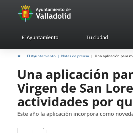
Portal
Saltar al contenido
avaTop
Web
del
Ayuntamiento
valladolid.es
El Ayuntamiento
Tu ciudad
de
Inicio
El Ayuntamiento
Notas de prensa
Una aplicación para mó
Valladolid
Una aplicación para
Virgen de San Lore
actividades por q
Este año la aplicación incorpora como noveda
Twitter
Enlace