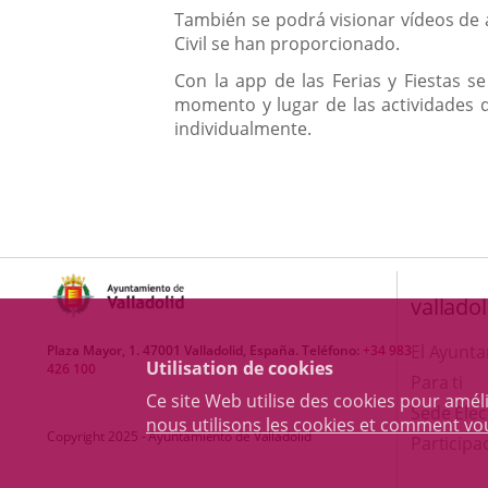
También se podrá visionar vídeos de 
Civil se han proporcionado.
Con la app de las Ferias y Fiestas s
momento y lugar de las actividades q
individualmente.
valladol
El Ayunt
Plaza Mayor, 1. 47001 Valladolid, España. Teléfono:
+34 983
Utilisation de cookies
426 100
Para ti
Ce site Web utilise des cookies pour amél
Sede Elec
nous utilisons les cookies et comment v
Copyright 2025 - Ayuntamiento de Valladolid
Participa