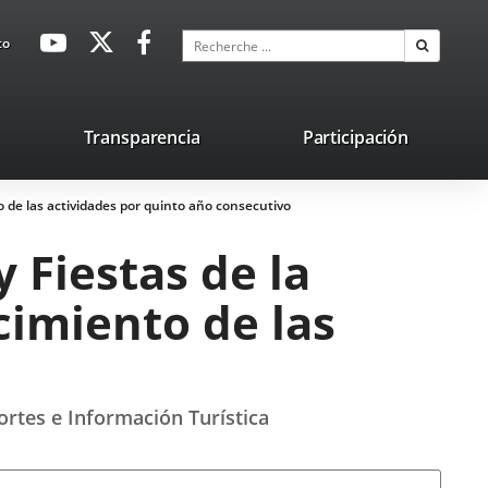
avaHeaderSocial
Enlace
Enlace
Enlace
Recherche
to
Recherch
a
a
a
una
una
una
aplicación
aplicación
aplicación
lace
Transparencia
Participación
externa.
externa.
externa.
na
to de las actividades por quinto año consecutivo
licación
terna.
 Fiestas de la
cimiento de las
ortes e Información Turística