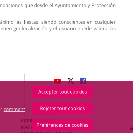
mendaciones que desde el Ayuntamiento y Protección
áximo las fiestas, siendo conscientes en cualquier
enen geolocalización y el usuario puede valorarlas
avaHeaderSocial
ENLACE
ENLACE
ENLACE
A
A
A
Accepter tout cookies
UNA
UNA
UNA
APLICACIÓN
APLICACIÓN
APLICACIÓN
Rejeter tout cookies
ur
comment
EXTERNA.
EXTERNA.
EXTERNA.
Menú
ACCESIBILIDAD
Préférences de cookies
Legal
MAPA WEB
Footer