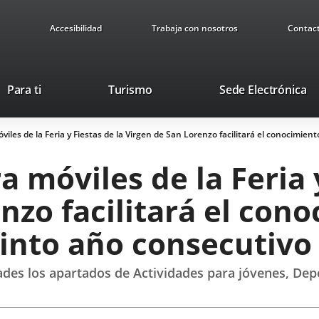
Accesibilidad
Trabaja con nosotros
Contac
Este
En
Para ti
Turismo
Sede Electrónica
enlace
a
se
u
viles de la Feria y Fiestas de la Virgen de San Lorenzo facilitará el conocimien
abrirá
ap
en
ex
 móviles de la Feria y
una
ventana
nzo facilitará el cono
nueva.
uinto año consecutivo
des los apartados de Actividades para jóvenes, Dep