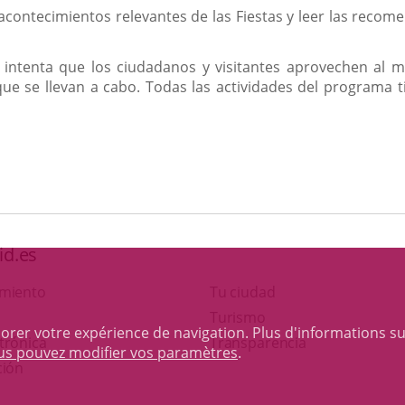
acontecimientos relevantes de las Fiestas y leer las reco
e intenta que los ciudadanos y visitantes aprovechen al m
ue se llevan a cabo. Todas las actividades del programa ti
id.es
amiento
Tu ciudad
Este
Turismo
iorer votre expérience de navigation. Plus d'informations s
Enlace
enlace
trónica
Transparencia
ous pouvez modifier vos paramètres
.
a
se
ción
una
abrirá