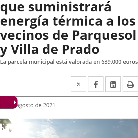
que suministrará
energía térmica a los
vecinos de Parquesol
y Villa de Prado
La parcela municipal está valorada en 639.000 euros
Twitter
Enlace
Facebook
Enlace
Linke
Enlace
I
a
a
a
una
una
una
Fecha
29 de agosto de 2021
de
aplicación
aplicación
aplica
la
noticia
externa.
externa.
extern