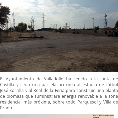
Descripción
El Ayuntamiento de Valladolid ha cedido a la Junta de
Castilla y León una parcela próxima al estadio de fútbol
José Zorrilla y al Real de la Feria para construir una planta
de biomasa que suministrará energía renovable a la zona
residencial más próxima, sobre todo Parquesol y Villa de
Prado.