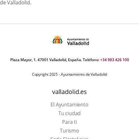
de Valladolid.
Plaza Mayor, 1. 47001 Valladolid, España. Teléfono:
+34 983 426 100
Copyright 2025 - Ayuntamiento de Valladolid
valladolid.es
El Ayuntamiento
Tu ciudad
Para ti
Este
Turismo
enlace
Enlace