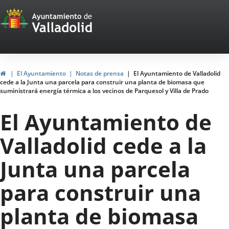
Portal
Saltar al contenido
Web
del
Ayuntamiento
Inicio
El Ayuntamiento
Notas de prensa
El Ayuntamiento de Valladolid
cede a la Junta una parcela para construir una planta de biomasa que
de
suministrará energía térmica a los vecinos de Parquesol y Villa de Prado
Valladolid
El Ayuntamiento de
Valladolid cede a la
Junta una parcela
para construir una
planta de biomasa