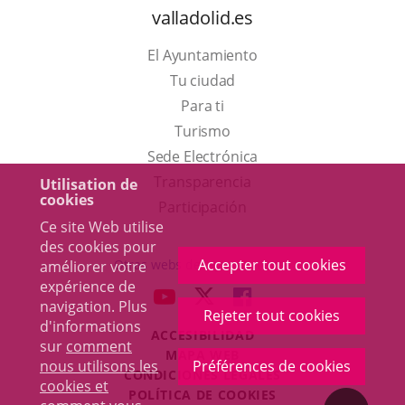
valladolid.es
El Ayuntamiento
Tu ciudad
Para ti
Este
Turismo
enlace
Enlace
Sede Electrónica
se
a
Transparencia
Utilisation de
cookies
abrirá
una
Participación
Ce site Web utilise
en
aplicación
des cookies pour
una
externa.
Accepter tout cookies
Otras webs del ayuntamiento
améliorer votre
ventana
expérience de
aderSocial
ENLACE
ENLACE
ENLACE
navigation. Plus
nueva.
Rejeter tout cookies
A
A
A
d'informations
ACCESIBILIDAD
UNA
UNA
UNA
sur
comment
MAPA WEB
APLICACIÓN
APLICACIÓN
APLICACIÓN
nous utilisons les
Préférences de cookies
r
CONDICIONES LEGALES
EXTERNA.
EXTERNA.
EXTERNA.
cookies et
POLÍTICA DE COOKIES