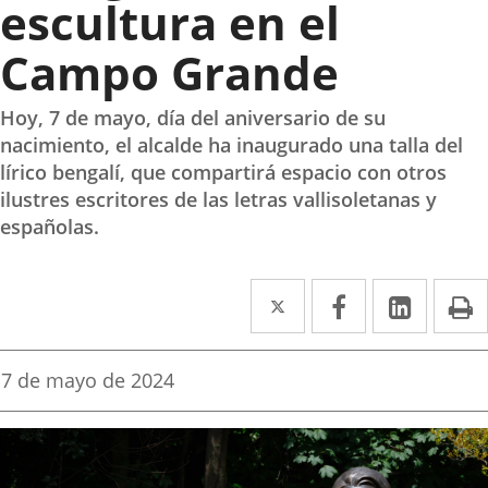
escultura en el
Campo Grande
Hoy, 7 de mayo, día del aniversario de su
nacimiento, el alcalde ha inaugurado una talla del
lírico bengalí, que compartirá espacio con otros
ilustres escritores de las letras vallisoletanas y
españolas.
Twitter
Enlace
Facebook
Enlace
Linke
Enlace
I
a
a
a
una
una
una
Fecha
7 de mayo de 2024
de
aplicación
aplicación
aplica
la
noticia
externa.
externa.
extern