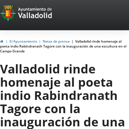
Portal
Saltar al contenido
Web
del
Ayuntamiento
Inicio
El Ayuntamiento
Notas de prensa
Valladolid rinde homenaje al
poeta indio Rabindranath Tagore con la inauguración de una escultura en el
de
Campo Grande
Valladolid
Valladolid rinde
homenaje al poeta
indio Rabindranath
Tagore con la
inauguración de una