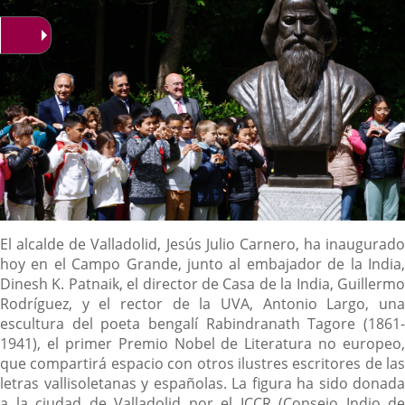
Descripción
El alcalde de Valladolid, Jesús Julio Carnero, ha inaugurado
hoy en el Campo Grande, junto al embajador de la India,
Dinesh K. Patnaik, el director de Casa de la India, Guillermo
Rodríguez, y el rector de la UVA, Antonio Largo, una
escultura del poeta bengalí Rabindranath Tagore (1861-
1941), el primer Premio Nobel de Literatura no europeo,
que compartirá espacio con otros ilustres escritores de las
letras vallisoletanas y españolas. La figura ha sido donada
a la ciudad de Valladolid por el ICCR (Consejo Indio de