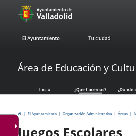
Portal
Saltar al contenido
avaTop
Web
del
Ayuntamiento
valladolid.es
El Ayuntamiento
Tu ciudad
de
Valladolid
Área de Educación y Cultu
Inicio
¿Qué hacemos?
¿Dónde 
Inicio
El Ayuntamiento
Organización Administrativa
Áreas
Á
Juegos Escolares