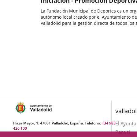
Iniciación - Promoción Deportiv
La Fundación Municipal de Deportes es un or
autónomo local creado por el Ayuntamiento de
Valladolid para la gestión directa de todos los 
de competencia local relacionados con el depor
Categoría
rige por lo dispuesto en el artículo 85 bis de la.
valladol
El Ayunt
Plaza Mayor, 1. 47001 Valladolid, España. Teléfono:
+34 983
426 100
Para ti