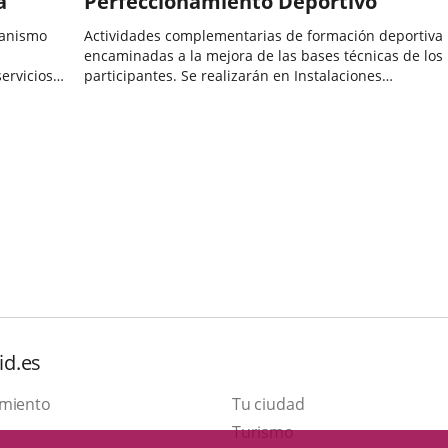
a
Perfeccionamiento Deportivo
ganismo
Actividades complementarias de formación deportiva
encaminadas a la mejora de las bases técnicas de los
servicios
participantes. Se realizarán en Instalaciones
te y se
Municipales: en Centros de Perfeccionamiento Técnic
Categoría
..
(CPT) y en Concentraciones Deportivas (CD).Van
dirigidas...
id.es
amiento
Tu ciudad
Este
Turismo