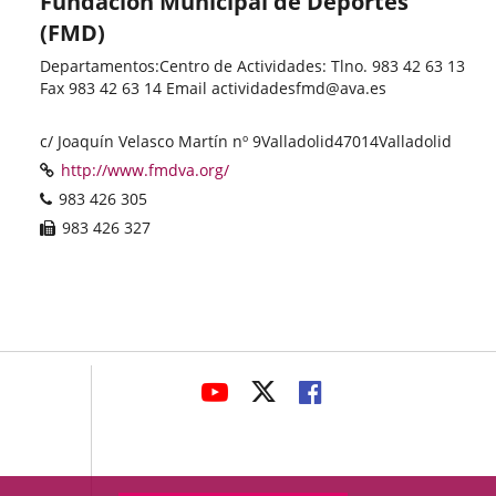
Fundación Municipal de Deportes
(FMD)
Departamentos:Centro de Actividades: Tlno. 983 42 63 13
Fax 983 42 63 14 Email actividadesfmd@ava.es
o
Categoría
Adresse
c/ Joaquín Velasco Martín nº 9
Valladolid
47014
Valladolid
postale
Page
Enlace
http://www.fmdva.org/
Web
a
Téléphones
983 426 305
una
Fax
983 426 327
aplicación
externa.
avaHeaderSocial
ENLACE
ENLACE
ENLACE
A
A
A
UNA
UNA
UNA
APLICACIÓN
APLICACIÓN
APLICACIÓN