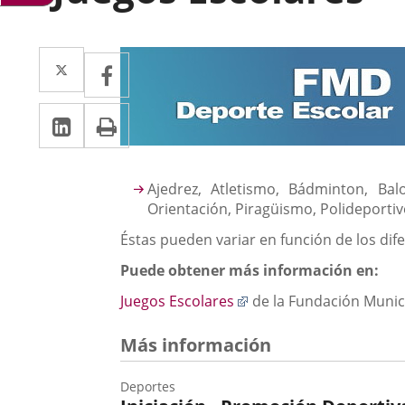
Descripción
Twitter
Enlace
Facebook
Enlace
a
a
LinkedIn
Enlace
Imprimir
una
una
a
aplicación
aplicación
una
externa.
externa.
Ajedrez, Atletismo, Bádminton, Bal
aplicación
Orientación, Piragüismo, Polideportivo
externa.
Éstas pueden variar en función de los di
Puede obtener más información en:
Enlace
Juegos Escolares
de la Fundación Munic
a
una
Más información
aplicación
externa.
Deportes