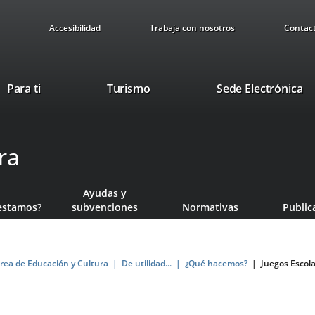
Accesibilidad
Trabaja con nosotros
Contac
Este
En
Para ti
Turismo
Sede Electrónica
enlace
a
se
u
abrirá
ap
ra
en
ex
una
ventana
Ayudas y
nueva.
estamos?
subvenciones
Normativas
Public
rea de Educación y Cultura
De utilidad...
¿Qué hacemos?
Juegos Escol