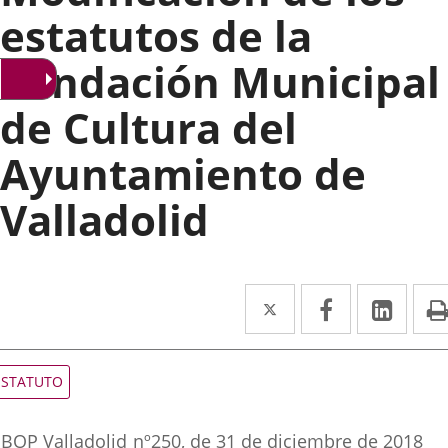
estatutos de la
Fundación Municipal
de Cultura del
Ayuntamiento de
Valladolid
Twitter
Enlace
Facebook
Enlace
Link
Enla
a
a
a
una
una
una
ipo
ESTATUTO
e
aplicación
aplicación
aplic
ormativa
eferencia
externa.
externa.
exte
BOP Valladolid
nº
250
, de 31 de diciembre de 2018
oletin