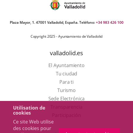
Plaza Mayor, 1. 47001 Valladolid, España. Teléfono:
+34 983 426 100
Copyright 2025 - Ayuntamiento de Valladolid
valladolid.es
El Ayuntamiento
Tu ciudad
Para ti
Este
Turismo
enlace
Enlace
Sede Electrónica
se
a
Transparencia
Utilisation de
cookies
abrirá
una
Participación
Ce site Web utilise
en
aplicación
des cookies pour
una
externa.