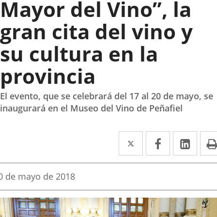
Mayor del Vino”, la
gran cita del vino y
su cultura en la
provincia
El evento, que se celebrará del 17 al 20 de mayo, se
inaugurará en el Museo del Vino de Peñafiel
Twitter
Enlace
Facebook
Enlace
Link
Enla
a
a
a
una
una
una
echa
0 de mayo de 2018
e
aplicación
aplicación
aplic
a
oticia
externa.
externa.
exte