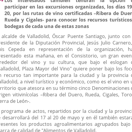
Los interesados también tendrán la opción 
participar en las excursiones organizadas, los días 19
20, por las rutas de vino certificadas –Ribera de Duer
Rueda y Cigales- para conocer los recursos turísticos
bodegas de cada una de estas zonas
l alcalde de Valladolid, Óscar Puente Santiago, junto con 
residente de la Diputación Provincial, Jesús Julio Carnero,
uis Cepeda en representación de la organización, h
resentado esta mañana, en el Consistorio, un gran even
lrededor del vino y su cultura, que bajo el eslogan 
Valladolid, Plaza Mayor del Vino" quiere poner bajo los foc
n recurso tan importante para la ciudad y la provincia 
lladolid, a nivel turístico y económico, como es el vino en
erritorio que atesora en su término cinco Denominaciones 
rigen vitivinícolas –Ribera del Duero, Rueda, Cigales, Toro
erra de León-.
l programa de actos, repartidos por la ciudad y la provinci
e desarrollará del 17 al 20 de mayo y en él también estar
resentes los productos agroalimentarios agrupados bajo 
arca de calidad de "Alimentos de Valladolid.