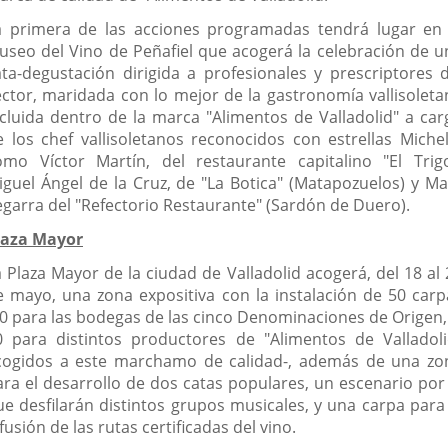
a primera de las acciones programadas tendrá lugar en 
useo del Vino de Peñafiel que acogerá la celebración de u
ata-degustación dirigida a profesionales y prescriptores d
ector, maridada con lo mejor de la gastronomía vallisoleta
ncluida dentro de la marca "Alimentos de Valladolid" a car
e los chef vallisoletanos reconocidos con estrellas Michel
omo Víctor Martín, del restaurante capitalino "El Trigo
iguel Ángel de la Cruz, de "La Botica" (Matapozuelos) y Ma
egarra del "Refectorio Restaurante" (Sardón de Duero).
laza Mayor
a Plaza Mayor de la ciudad de Valladolid acogerá, del 18 al 
e mayo, una zona expositiva con la instalación de 50 carp
40 para las bodegas de las cinco Denominaciones de Origen, 
0 para distintos productores de "Alimentos de Valladoli
cogidos a este marchamo de calidad-, además de una zo
ara el desarrollo de dos catas populares, un escenario por 
ue desfilarán distintos grupos musicales, y una carpa para 
fusión de las rutas certificadas del vino.