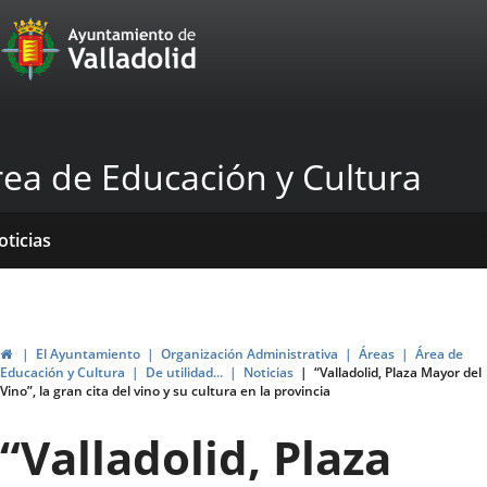
Portal
Saltar al contenido
Web
del
Ayuntamiento
rea de Educación y Cultura
de
Valladolid
icio
Qué
Dónde
yudas
ormativas
blicaciones
oticias
acemos?
stamos?
genda
ubvenciones
ltural
Inicio
El Ayuntamiento
Organización Administrativa
Áreas
Área de
Educación y Cultura
De utilidad...
Noticias
“Valladolid, Plaza Mayor del
Vino”, la gran cita del vino y su cultura en la provincia
“Valladolid, Plaza