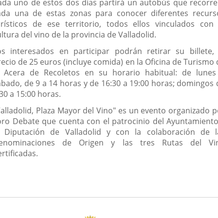
ada uno de estos dos días partirá un autobús que recorre
ada una de estas zonas para conocer diferentes recurs
urísticos de ese territorio, todos ellos vinculados con 
ltura del vino de la provincia de Valladolid.
os interesados en participar podrán retirar su billete, 
recio de 25 euros (incluye comida) en la Oficina de Turismo 
a Acera de Recoletos en su horario habitual: de lunes
ábado, de 9 a 14 horas y de 16:30 a 19:00 horas; domingos 
30 a 15:00 horas.
Valladolid, Plaza Mayor del Vino" es un evento organizado p
oro Debate que cuenta con el patrocinio del Ayuntamiento
a Diputación de Valladolid y con la colaboración de l
enominaciones de Origen y las tres Rutas del Vi
rtificadas.