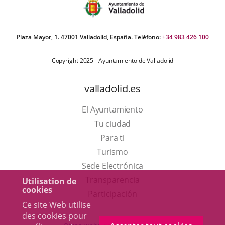
Plaza Mayor, 1. 47001 Valladolid, España. Teléfono:
+34 983 426 100
Copyright 2025 - Ayuntamiento de Valladolid
valladolid.es
El Ayuntamiento
Tu ciudad
Para ti
Este
Turismo
enlace
Enlace
Sede Electrónica
se
a
Transparencia
Utilisation de
cookies
abrirá
una
Participación
Ce site Web utilise
en
aplicación
des cookies pour
una
externa.