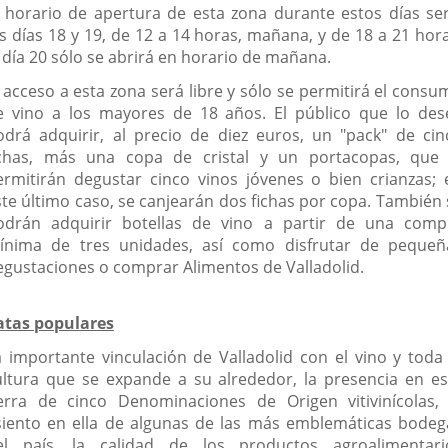
l horario de apertura de esta zona durante estos días ser
os días 18 y 19, de 12 a 14 horas, mañana, y de 18 a 21 hora
l día 20 sólo se abrirá en horario de mañana.
l acceso a esta zona será libre y sólo se permitirá el consu
e vino a los mayores de 18 años. El público que lo des
odrá adquirir, al precio de diez euros, un "pack" de cin
ichas, más una copa de cristal y un portacopas, que 
ermitirán degustar cinco vinos jóvenes o bien crianzas; 
ste último caso, se canjearán dos fichas por copa. También 
odrán adquirir botellas de vino a partir de una comp
ínima de tres unidades, así como disfrutar de pequeñ
egustaciones o comprar Alimentos de Valladolid.
atas populares
a importante vinculación de Valladolid con el vino y toda 
ultura que se expande a su alrededor, la presencia en es
ierra de cinco Denominaciones de Origen vitivinícolas, 
siento en ella de algunas de las más emblemáticas bodeg
el país, la calidad de los productos agroalimentari