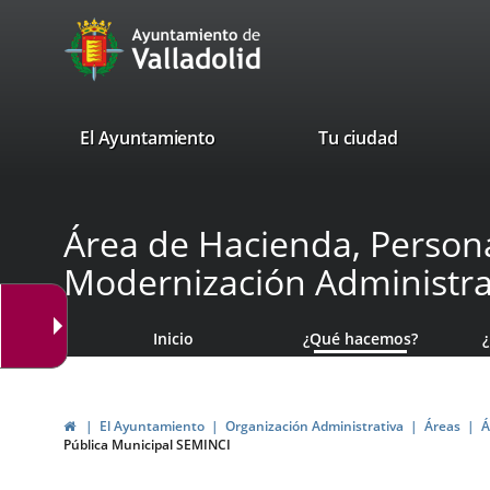
Portal
Saltar al contenido
avaTop
Web
del
Ayuntamiento
valladolid.es
El Ayuntamiento
Tu ciudad
de
Valladolid
Área de Hacienda, Persona
Modernización Administra
Inicio
¿Qué hacemos?
Inicio
El Ayuntamiento
Organización Administrativa
Áreas
Á
Pública Municipal SEMINCI