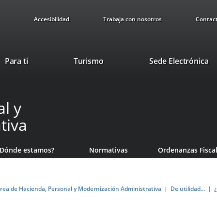
Accesibilidad
Trabaja con nosotros
Contac
Este
En
Para ti
Turismo
Sede Electrónica
enlace
a
se
u
abrirá
ap
l y
en
ex
una
tiva
ventana
nueva.
¿Dónde estamos?
Normativas
Ordenanzas Fisca
rea de Hacienda, Personal y Modernización Administrativa
De utilidad...