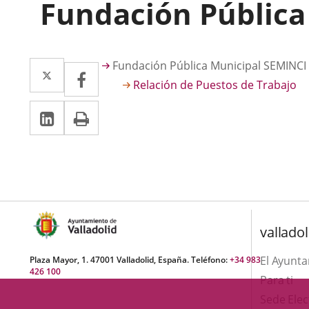
Fundación Pública
Descripción
Twitter
Enlace
Fundación Pública Municipal SEMINCI
Facebook
Enlace
Relación de Puestos de Trabajo
a
a
LinkedIn
Enlace
Imprimir
una
una
a
aplicación
aplicación
una
externa.
externa.
aplicación
externa.
valladol
El Ayunt
Plaza Mayor, 1. 47001 Valladolid, España. Teléfono:
+34 983
426 100
Para ti
Sede Elec