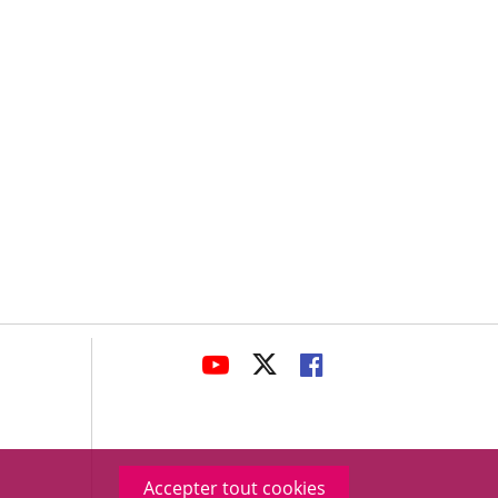
avaHeaderSocial
ENLACE
ENLACE
ENLACE
A
A
A
UNA
UNA
UNA
APLICACIÓN
APLICACIÓN
APLICACIÓN
EXTERNA.
EXTERNA.
EXTERNA.
Accepter tout cookies