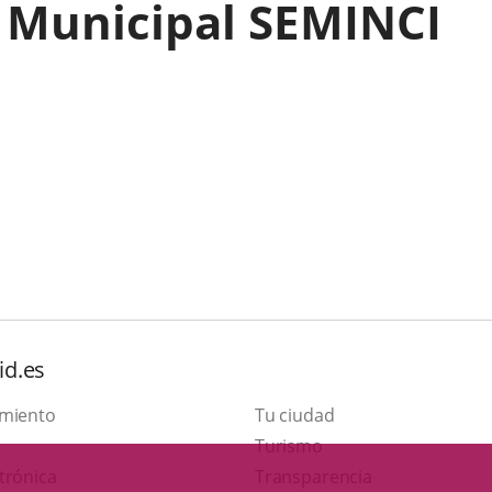
 Municipal SEMINCI
id.es
amiento
Tu ciudad
Este
Turismo
Enlace
enlace
trónica
Transparencia