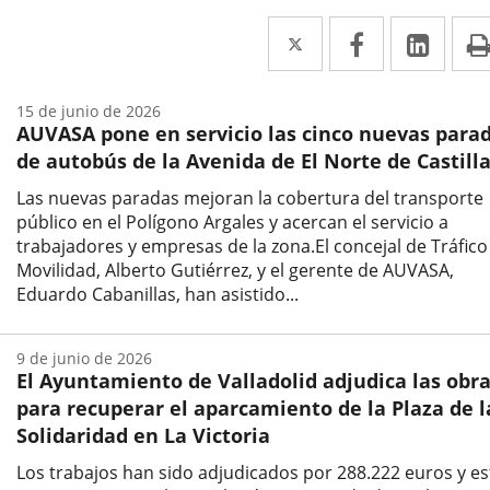
Twitter
Enlace
Facebook
Enlace
Link
Enla
a
a
a
una
una
una
15 de junio de 2026
AUVASA pone en servicio las cinco nuevas para
aplicación
aplicación
aplic
de autobús de la Avenida de El Norte de Castill
externa.
externa.
exte
Las nuevas paradas mejoran la cobertura del transporte
público en el Polígono Argales y acercan el servicio a
trabajadores y empresas de la zona.El concejal de Tráfico
Movilidad, Alberto Gutiérrez, y el gerente de AUVASA,
Eduardo Cabanillas, han asistido...
Fecha
de
9 de junio de 2026
la
El Ayuntamiento de Valladolid adjudica las obr
noticia
para recuperar el aparcamiento de la Plaza de l
Solidaridad en La Victoria
Los trabajos han sido adjudicados por 288.222 euros y es