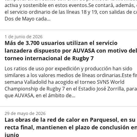
activa y sostenible en estos eventos.Se contará, además,
el servicio ordinario de las líneas 18 y 19, con salidas de c
Dos de Mayo cada...
Fecha
de
1 de junio de 2026
la
Más de 3.700 usuarios utilizan el servicio
noticia
lanzadera dispuesto por AUVASA con motivo de
torneo internacional de Rugby 7
Los ratios de uso por expedición y producción han sido
similares a los valores medios de líneas ordinarias.Este fi
semana Valladolid ha acogido el torneo SVNS World
Championship de Rugby 7 en el Estadio José Zorrilla, para
que AUVASA, en el ámbito de...
Fecha
de
29 de mayo de 2026
la
Las obras de la red de calor en Parquesol, en su
noticia
recta final, mantienen el plazo de conclusión e
junio