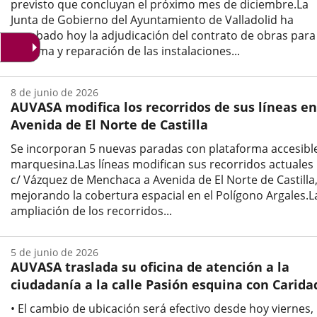
previsto que concluyan el próximo mes de diciembre.La
Junta de Gobierno del Ayuntamiento de Valladolid ha
aprobado hoy la adjudicación del contrato de obras para 
reforma y reparación de las instalaciones...
Fecha
de
8 de junio de 2026
la
AUVASA modifica los recorridos de sus líneas en
noticia
Avenida de El Norte de Castilla
Se incorporan 5 nuevas paradas con plataforma accesibl
marquesina.Las líneas modifican sus recorridos actuales
c/ Vázquez de Menchaca a Avenida de El Norte de Castilla
mejorando la cobertura espacial en el Polígono Argales.L
ampliación de los recorridos...
Fecha
de
5 de junio de 2026
la
AUVASA traslada su oficina de atención a la
noticia
ciudadanía a la calle Pasión esquina con Carida
• El cambio de ubicación será efectivo desde hoy viernes,