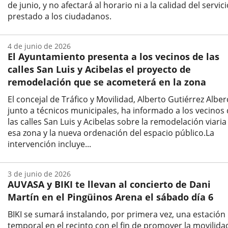
de junio, y no afectará al horario ni a la calidad del servic
prestado a los ciudadanos.
Fecha
de
4 de junio de 2026
la
El Ayuntamiento presenta a los vecinos de las
noticia
calles San Luis y Acibelas el proyecto de
remodelación que se acometerá en la zona
El concejal de Tráfico y Movilidad, Alberto Gutiérrez Alber
junto a técnicos municipales, ha informado a los vecinos
las calles San Luis y Acibelas sobre la remodelación viaria
esa zona y la nueva ordenación del espacio público.La
intervención incluye...
Fecha
de
3 de junio de 2026
la
AUVASA y BIKI te llevan al concierto de Dani
noticia
Martín en el Pingüinos Arena el sábado día 6
BIKI se sumará instalando, por primera vez, una estación
temporal en el recinto con el fin de promover la movilida