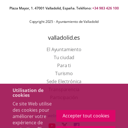
Plaza Mayor, 1. 47001 Valladolid, España. Teléfono:
+34 983 426 100
Copyright 2025 - Ayuntamiento de Valladolid
valladolid.es
El Ayuntamiento
Tu ciudad
Para ti
Este
Turismo
enlace
Enlace
Sede Electrónica
se
a
Transparencia
Utilisation de
cookies
abrirá
una
Participación
Ce site Web utilise
en
aplicación
des cookies pour
una
externa.
Accepter tout cookies
Otras webs del ayuntamiento
améliorer votre
ventana
expérience de
aderSocial
ENLACE
ENLACE
ENLACE