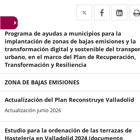
Twitter
Enlace
Facebook
Enlace
Link
Enla
a
a
a
una
una
una
Programa de ayudas a municipios para la
aplicación
aplicación
aplic
implantación de zonas de bajas emisiones y la
transformación digital y sostenible del transpo
externa.
externa.
exte
urbano, en el marco del Plan de Recuperación,
Transformación y Resiliencia
ZONA DE BAJAS EMISIONES
Actualización del Plan Reconstruye Valladolid
Actualización junio 2026
Estudio para la ordenación de las terrazas de
Hostelería en Valladolid 2024 (documento