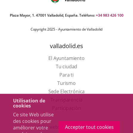
Plaza Mayor, 1. 47001 Valladolid, España. Teléfono:
+34 983 426 100
Copyright 2025 - Ayuntamiento de Valladolid
valladolid.es
El Ayuntamiento
Tu ciudad
Para ti
Este
Turismo
enlace
Enlace
Sede Electrónica
se
a
Transparencia
Utilisation de
cookies
abrirá
una
Participación
Ce site Web utilise
en
aplicación
des cookies pour
una
externa.
Accepter tout cookies
Otras webs del ayuntamiento
améliorer votre
ventana