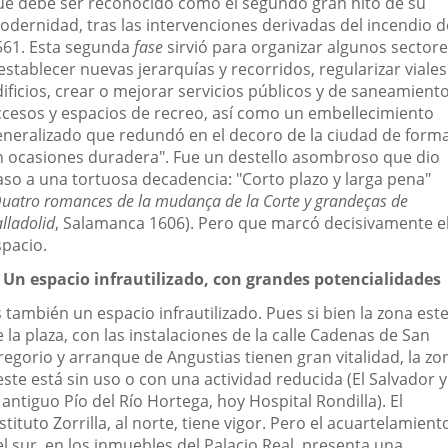
ue debe ser reconocido como el segundo gran hito de su
odernidad, tras las intervenciones derivadas del incendio d
561. Esta segunda
fase
sirvió para organizar algunos sector
establecer nuevas jerarquías y recorridos, regularizar viales
ificios, crear o mejorar servicios públicos y de saneamiento
ccesos y espacios de recreo, así como un embellecimiento
eneralizado que redundó en el decoro de la ciudad de form
n ocasiones duradera". Fue un destello asombroso que dio
aso a una tortuosa decadencia: "Corto plazo y larga pena"
uatro romances de la mudança de la Corte y grandeças de
lladolid
, Salamanca 1606). Pero que marcó decisivamente e
spacio.
. Un espacio infrautilizado, con grandes potencialidades
 también un espacio infrautilizado. Pues si bien la zona est
 la plaza, con las instalaciones de la calle Cadenas de San
regorio y arranque de Angustias tienen gran vitalidad, la zo
ste está sin uso o con una actividad reducida (El Salvador y
 antiguo Pío del Río Hortega, hoy Hospital Rondilla). El
stituto Zorrilla, al norte, tiene vigor. Pero el acuartelamient
l sur, en los inmuebles del Palacio Real, presenta una