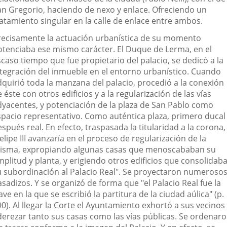
an Gregorio, haciendo de nexo y enlace. Ofreciendo un
ratamiento singular en la calle de enlace entre ambos.
recisamente la actuación urbanística de su momento
otenciaba ese mismo carácter. El Duque de Lerma, en el
caso tiempo que fue propietario del palacio, se dedicó a la
ntegración del inmueble en el entorno urbanístico. Cuando
dquirió toda la manzana del palacio, procedió a la conexión
 éste con otros edificios y a la regularización de las vías
dyacentes, y potenciación de la plaza de San Pablo como
spacio representativo. Como auténtica plaza, primero ducal
spués real. En efecto, traspasada la titularidad a la corona,
elipe III avanzaría en el proceso de regularización de la
isma, expropiando algunas casas que menoscababan su
mplitud y planta, y erigiendo otros edificios que consolidab
u subordinación al Palacio Real". Se proyectaron numeroso
sadizos. Y se organizó de forma que "el Palacio Real fue la
ave en la que se escribió la partitura de la ciudad aúlica" (p.
0). Al llegar la Corte el Ayuntamiento exhortó a sus vecinos
derezar tanto sus casas como las vías públicas. Se ordenar