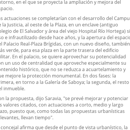
ntorno, en el que se proyecta la ampliación y mejora del
spacio.
as actuaciones se completarían con el desarrollo del Campu
 la Justicia, al oeste de la Plaza, en un enclave (antiguo
legio de El Salvador y área del viejo Hospital Río Hortega) s
o e infrautilizado desde hace años, y la apertura del espaci
el Palacio Real-Plaza Brígidas, con un nuevo diseño, también
s verde, para esa plaza en la parte trasera del edificio
litar. En el palacio, se quiere aprovechar su potencialidad
on un uso de centralidad que aproveche especialmente su
ontenido histórico, que no se reduzca a acuartelamiento y
ue mejore la protección monumental. En dos fases: la
imera, en torno a la Galería de Saboya; la segunda, el resto
el inmueble.
n la propuesta, dijo Saravia, "se prevé mejorar y potenciar
s valores citados, con actuaciones a corto, medio y largo
lazo, puesto que, como todas las propuestas urbanísticas
levantes, llevan tiempo".
 concejal afirma que desde el punto de vista urbanístico, la