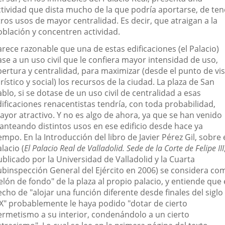
ctividad que dista mucho de la que podría aportarse, de ten
ros usos de mayor centralidad. Es decir, que atraigan a la
oblación y concentren actividad.
arece razonable que una de estas edificaciones (el Palacio)
se a un uso civil que le confiera mayor intensidad de uso,
pertura y centralidad, para maximizar (desde el punto de vis
rístico y social) los recursos de la ciudad. La plaza de San
blo, si se dotase de un uso civil de centralidad a esas
dificaciones renacentistas tendría, con toda probabilidad,
ayor atractivo. Y no es algo de ahora, ya que se han venido
lanteando distintos usos en ese edificio desde hace ya
empo. En la Introducción del libro de Javier Pérez Gil, sobre 
lacio (
El Palacio Real de Valladolid. Sede de la Corte de Felipe III
blicado por la Universidad de Valladolid y la Cuarta
ubinspección General del Ejército en 2006) se considera co
elón de fondo" de la plaza al propio palacio, y entiende que 
cho de "alojar una función diferente desde finales del siglo
IX" probablemente le haya podido "dotar de cierto
ermetismo a su interior, condenándolo a un cierto