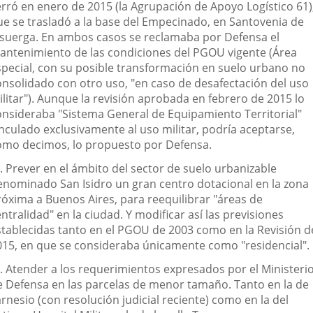
erró en enero de 2015 (la Agrupación de Apoyo Logístico 61)
ue se trasladó a la base del Empecinado, en Santovenia de
isuerga. En ambos casos se reclamaba por Defensa el
antenimiento de las condiciones del PGOU vigente (Área
special, con su posible transformación en suelo urbano no
onsolidado con otro uso, "en caso de desafectación del uso
ilitar"). Aunque la revisión aprobada en febrero de 2015 lo
onsideraba "Sistema General de Equipamiento Territorial"
inculado exclusivamente al uso militar, podría aceptarse,
omo decimos, lo propuesto por Defensa.
. Prever en el ámbito del sector de suelo urbanizable
enominado San Isidro un gran centro dotacional en la zona
róxima a Buenos Aires, para reequilibrar "áreas de
ntralidad" en la ciudad. Y modificar así las previsiones
stablecidas tanto en el PGOU de 2003 como en la Revisión d
015, en que se consideraba únicamente como "residencial".
º. Atender a los requerimientos expresados por el Ministeri
e Defensa en las parcelas de menor tamaño. Tanto en la de
rnesio (con resolución judicial reciente) como en la del