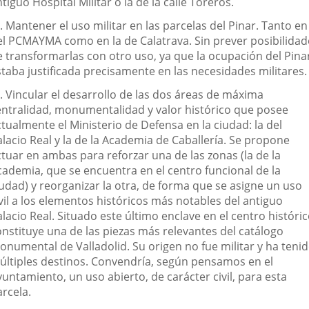
tiguo Hospital Militar o la de la calle Toreros.
. Mantener el uso militar en las parcelas del Pinar. Tanto en
el PCMAYMA como en la de Calatrava. Sin prever posibilidad
e transformarlas con otro uso, ya que la ocupación del Pina
staba justificada precisamente en las necesidades militares.
. Vincular el desarrollo de las dos áreas de máxima
entralidad, monumentalidad y valor histórico que posee
tualmente el Ministerio de Defensa en la ciudad: la del
lacio Real y la de la Academia de Caballería. Se propone
ctuar en ambas para reforzar una de las zonas (la de la
cademia, que se encuentra en el centro funcional de la
iudad) y reorganizar la otra, de forma que se asigne un uso
vil a los elementos históricos más notables del antiguo
lacio Real. Situado este último enclave en el centro históric
onstituye una de las piezas más relevantes del catálogo
onumental de Valladolid. Su origen no fue militar y ha teni
últiples destinos. Convendría, según pensamos en el
untamiento, un uso abierto, de carácter civil, para esta
rcela.