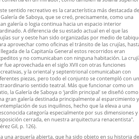
ste sentido recreativo es la característica más destacada d
a Galería de Saboya, que se creó, precisamente, como una
an galería o logia continua hacia un espacio interior
ardinado. A diferencia de su estado actual en el que las
rujías sur y oeste han sido organizadas por medio de tabiqu
ra aprovechar como oficinas el tránsito de las crujías, hast
 llegada de la Capitanía General estos recorridos eran
xpeditos y no comunicaban con ninguna habitación. La crují
r fue aprovechada en el siglo XVII con otras funciones
ecreativas, y la oriental y septentrional comunicaban con
iferentes piezas, pero todo el conjunto se contempló con u
xtraordinario sentido teatral. Más que funcionar como un
tio, la Galería de Saboya o ‘jardín principal’ se diseñó como
na gran galería destinada principalmente al esparcimiento y
ontemplación de sus inquilinos, hecho que la eleva a una
esconocida categoría especialmente por sus dimensiones y
isposición cerrada, en nuestra arquitectura renacentista".
érez Gil, p. 126).
a una arquería abierta, que ha sido objeto en su historia d