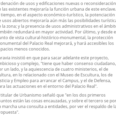
rdenación de usos y edificaciones nuevas o reconsideración
 las existentes mejoraría la función urbana de este enclave
l tiempo, en el aspecto económico-turístico, la potenciación
e usos abiertos mejoraría aún más las posibilidades turístic
 la zona; y la presencia de usos administrativos en el ámbit
ambién redundará en mayor actividad. Por último, y desde e
unto de vista cultural-histórico-monumental, la protección
onumental del Palacio Real mejorará, y hará accesibles los
spacios menos conocidos.
ravia insistió en que para sacar adelante este proyecto,
mbicioso y complejo, "tiene que haber consenso ciudadano,
r un lado, y la aquiescencia de cuatro ministerios, el de
ltura, en lo relacionado con el Museo de Escultura, los de
usticia y Empleo para arrancar el Campus, y el de Defensa,
ra las actuaciones en el entorno del Palacio Real".
l titular de Urbanismo señaló que "en los dos primeros
suntos están las cosas encauzadas, y sobre el tercero se po
n marcha una consulta a entidades, por ver el respaldo de l
ropuesta".