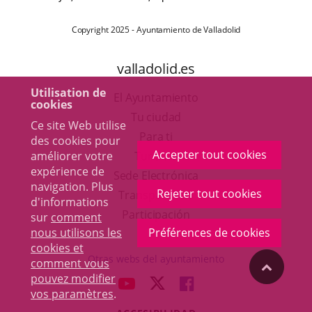
Copyright 2025 - Ayuntamiento de Valladolid
valladolid.es
Utilisation de
El Ayuntamiento
cookies
Tu ciudad
Ce site Web utilise
Para ti
des cookies pour
Accepter tout cookies
Este
améliorer votre
Turismo
expérience de
enlace
Enlace
Sede Electrónica
navigation. Plus
Rejeter tout cookies
se
a
Transparencia
d'informations
abrirá
una
Participación
sur
comment
nous utilisons les
Préférences de cookies
en
aplicación
cookies et
una
externa.
Otras webs del ayuntamiento
comment vous
"Volver
ventana
pouvez modifier
Toggl
aderSocial
ENLACE
ENLACE
ENLACE
nueva.
vos paramètres
.
navig
arriba"
A
A
A