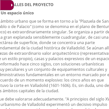
OS DETALLES DEL PROYECTO
. Un espacio único
l ámbito urbano que se forma en torno a la "Plazuela de San
ablo o de Palacio" (como se denomina en el plano de Bentu
eco) es extraordinariamente singular. Se organiza a partir d
sa gran explanada sensiblemente cuadrangular, de casi una
ectárea de superficie, donde se concentra una parte
ndamental de la ciudad histórica de Valladolid. Se aúnan all
iezas de extraordinario valor arquitectónico (representativa
 un estilo propio), casas y palacios expresivos de un espaci
onformado hace cinco siglos, con soluciones urbanísticas
uy peculiares y un conjunto de equipamientos culturales y
dministrativos fundamentales en un entorno marcado por e
ecuerdo de un momento explosivo: los cinco años en que
tuvo la corte en Valladolid (1601-1606). Es, sin duda, uno de
s ámbitos capitales de la ciudad.
ue debe valorarse adecuadamente. "A principios del siglo XV
l urbanismo de Valladolid experimentó un decisivo impulso