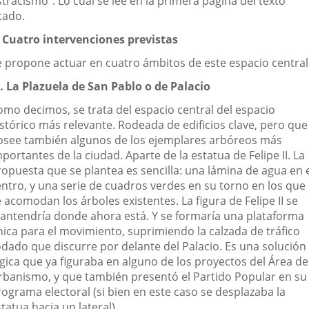
tracismo". Lo cual se lee en la primera página del texto
tado.
. Cuatro intervenciones previstas
e propone actuar en cuatro ámbitos de este espacio central
ª. La Plazuela de San Pablo o de Palacio
omo decimos, se trata del espacio central del espacio
istórico más relevante. Rodeada de edificios clave, pero que
osee también algunos de los ejemplares arbóreos más
portantes de la ciudad. Aparte de la estatua de Felipe II. La
ropuesta que se plantea es sencilla: una lámina de agua en 
entro, y una serie de cuadros verdes en su torno en los que
 acomodan los árboles existentes. La figura de Felipe II se
antendría donde ahora está. Y se formaría una plataforma
nica para el movimiento, suprimiendo la calzada de tráfico
odado que discurre por delante del Palacio. Es una solución
ógica que ya figuraba en alguno de los proyectos del Área de
rbanismo, y que también presentó el Partido Popular en su
rograma electoral (si bien en este caso se desplazaba la
tatua hacia un lateral).