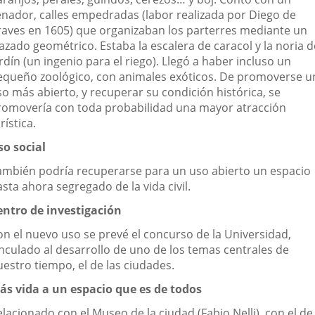
enador, calles empedradas (labor realizada por Diego de
raves en 1605) que organizaban los parterres mediante un
azado geométrico. Estaba la escalera de caracol y la noria d
rdín (un ingenio para el riego). Llegó a haber incluso un
equeño zoológico, con animales exóticos. De promoverse u
so más abierto, y recuperar su condición histórica, se
romovería con toda probabilidad una mayor atracción
rística.
so social
ambién podría recuperarse para un uso abierto un espacio
sta ahora segregado de la vida civil.
entro de investigación
on el nuevo uso se prevé el concurso de la Universidad,
inculado al desarrollo de uno de los temas centrales de
uestro tiempo, el de las ciudades.
ás vida a un espacio que es de todos
lacionado con el Museo de la ciudad (Fabio Nelli), con el de