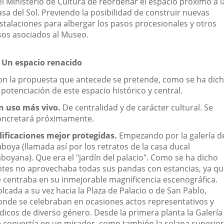
el Ministerio de Cultura de reordenar el espacio próximo a l
sa del Sol. Previendo la posibilidad de construir nuevas
nstalaciones para albergar los pasos procesionales y otros
sos asociados al Museo.
. Un espacio renacido
on la propuesta que antecede se pretende, como se ha dich
 potenciación de este espacio histórico y central.
n uso más vivo.
De centralidad y de carácter cultural. Se
oncretará próximamente.
dificaciones mejor protegidas.
Empezando por la galería d
boya (llamada así por los retratos de la casa ducal
aboyana). Que era el "jardín del palacio". Como se ha dicho
ntes no aprovechaba todas sus pandas con estancias, ya q
e centraba en su inmejorable magnificencia escenográfica.
lcada a su vez hacia la Plaza de Palacio o de San Pablo,
onde se celebraban en ocasiones actos representativos y
údicos de diverso género. Desde la primera planta la Galería
e convertía en un mirador, como también la solana superior