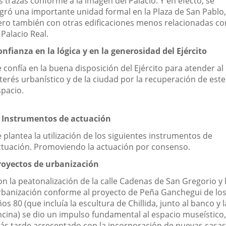
s trazas conforme a la imagen del Palacio. Y en efecto, se
ogró una importante unidad formal en la Plaza de San Pablo,
ero también con otras edificaciones menos relacionadas co
 Palacio Real.
onfianza en la lógica y en la generosidad del Ejército
 confía en la buena disposición del Ejército para atender al
terés urbanístico y de la ciudad por la recuperación de este
spacio.
. Instrumentos de actuación
 plantea la utilización de los siguientes instrumentos de
ctuación. Promoviendo la actuación por consenso.
royectos de urbanización
on la peatonalización de la calle Cadenas de San Gregorio y 
rbanización conforme al proyecto de Peña Ganchegui de lo
os 80 (que incluía la escultura de Chillida, junto al banco y l
ncina) se dio un impulso fundamental al espacio museístico,
ás tarde acrecentado con la incorporación de nuevas casas