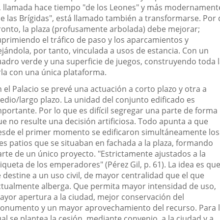
l, llamada hace tiempo "de los Leones" y más modernament
de las Brígidas", está llamado también a transformarse. Por 
ronto, la plaza (profusamente arbolada) debe mejorar;
uprimiendo el tráfico de paso y los aparcamientos y
ejándola, por tanto, vinculada a usos de estancia. Con un
uadro verde y una superficie de juegos, construyendo toda 
rla con una única plataforma.
 el Palacio se prevé una actuación a corto plazo y otra a
edio/largo plazo. La unidad del conjunto edificado es
mportante. Por lo que es difícil segregar una parte de forma
ue no resulte una decisión artificiosa. Todo apunta a que
esde el primer momento se edificaron simultáneamente los
res patios que se situaban en fachada a la plaza, formando
arte de un único proyecto. "Estrictamente ajustados a la
iqueta de los emperadores" (Pérez Gil, p. 61). La idea es qu
 destine a un uso civil, de mayor centralidad que el que
ctualmente alberga. Que permita mayor intensidad de uso,
ayor apertura a la ciudad, mejor conservación del
onumento y un mayor aprovechamiento del recurso. Para 
al se plantea la cesión, mediante convenio, a la ciudad y a