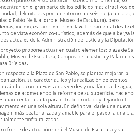
esde el punto de vista cultural-histórico-monumental, se
ncentran en él gran parte de los edificios más atractivos d
 ciudad, delimitados por un entorno museístico (a un lado, 
lacio Fabio Nelli, al otro el Museo de Escultura), pero
demás, incidió, es también un enclave fundamental desde el
unto de vista económico-turístico, además de que alberga l
des actuales de la Administración de Justicia y la Diputación
l proyecto propone actuar en cuatro elementos: plaza de S
blo, Museo de Escultura, Campus de la Justicia y Palacio Re
aza Brígidas.
on respecto a la Plaza de San Pablo, se plantea mejorar la
banización, su carácter aúlico y la realización de eventos,
enovándolo con nuevas zonas verdes y una lámina de agua,
demás de acometiendo la reforma de su superficie, hacien
esaparecer la calzada para el tráfico rodado y dejando el
avimento en una sola altura. En definitiva, darle una nueva
magen, más peatonalizada y amable para el paseo, a una pla
tualmente "infrautilizada".
tro frente de actuación será el Museo de Escultura y su