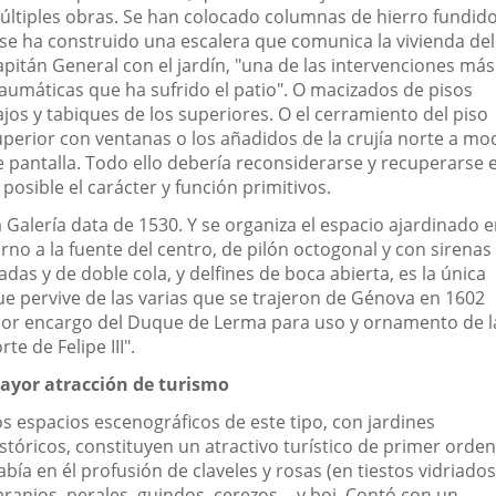
últiples obras. Se han colocado columnas de hierro fundido
 se ha construido una escalera que comunica la vivienda del
apitán General con el jardín, "una de las intervenciones más
raumáticas que ha sufrido el patio". O macizados de pisos
jos y tabiques de los superiores. O el cerramiento del piso
uperior con ventanas o los añadidos de la crujía norte a mo
e pantalla. Todo ello debería reconsiderarse y recuperarse 
 posible el carácter y función primitivos.
 Galería data de 1530. Y se organiza el espacio ajardinado 
rno a la fuente del centro, de pilón octogonal y con sirenas
adas y de doble cola, y delfines de boca abierta, es la única
ue pervive de las varias que se trajeron de Génova en 1602
por encargo del Duque de Lerma para uso y ornamento de l
rte de Felipe III".
ayor atracción de turismo
os espacios escenográficos de este tipo, con jardines
stóricos, constituyen un atractivo turístico de primer orden
bía en él profusión de claveles y rosas (en tiestos vidriados
aranjos, perales, guindos, cerezos… y boj. Contó con un