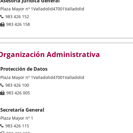
Asesoría Jurídica General
Adresse
Plaza Mayor nº 1
Valladolid
47001
Valladolid
postale
Téléphones
983 426 152
Fax
983 426 158
Organización Administrativa
Protección de Datos
Adresse
Plaza Mayor nº 1
Valladolid
47001
Valladolid
postale
Téléphones
983 426 100
Fax
983 426 005
Secretaría General
Adresse
Plaza Mayor nº 1
postale
Téléphones
983 426 115