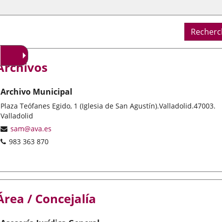
Recherc
Archivos
Archivo Municipal
Adresse
Plaza Teófanes Egido, 1 (Iglesia de San Agustín).
Valladolid.
47003.
postale
Valladolid
Adresse
sam@ava.es
de
Téléphones
983 363 870
courrier
électronique
Área / Concejalía