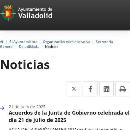
Portal
Saltar al contenido
Web
del
Ayuntamiento
Inicio
El Ayuntamiento
Organización Administrativa
Secretaría
General
De utilidad...
Noticias
de
Noticias
Valladolid
Twitter
Enlace
Facebook
Enlace
Linke
Enlace
I
a
a
a
una
una
una
21 de julio de 2025
Acuerdos de la Junta de Gobierno celebrada el
aplicación
aplicación
aplica
día 21 de julio de 2025
externa.
externa.
extern
ACTA DE LA SESIÓN ANTERIORAprobar, si procede, el