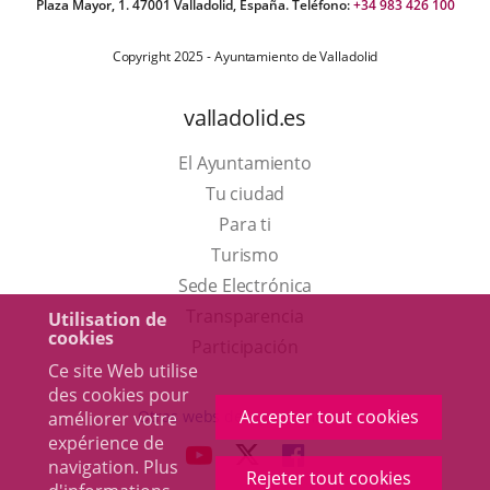
Plaza Mayor, 1. 47001 Valladolid, España. Teléfono:
+34 983 426 100
Copyright 2025 - Ayuntamiento de Valladolid
valladolid.es
El Ayuntamiento
Tu ciudad
Para ti
Este
Turismo
enlace
Enlace
Sede Electrónica
se
a
Transparencia
Utilisation de
cookies
abrirá
una
Participación
Ce site Web utilise
en
aplicación
des cookies pour
una
externa.
Accepter tout cookies
Otras webs del ayuntamiento
améliorer votre
ventana
expérience de
aderSocial
ENLACE
ENLACE
ENLACE
navigation. Plus
nueva.
Rejeter tout cookies
A
A
A