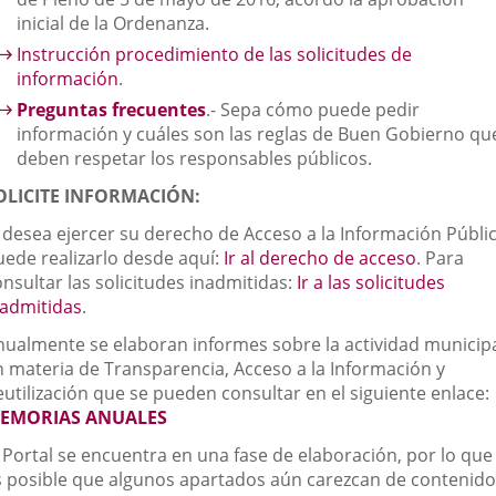
externa.
inicial de la Ordenanza.
Instrucción procedimiento de las solicitudes de
información
.
Preguntas frecuentes
.- Sepa cómo puede pedir
información y cuáles son las reglas de Buen Gobierno qu
deben respetar los responsables públicos.
OLICITE INFORMACIÓN:
i desea ejercer su derecho de Acceso a la Información Públi
uede realizarlo desde aquí:
Ir al derecho de acceso
. Para
nsultar las solicitudes inadmitidas:
Ir a las solicitudes
nadmitidas
.
nualmente se elaboran informes sobre la actividad municip
n materia de Transparencia, Acceso a la Información y
utilización que se pueden consultar en el siguiente enlace:
EMORIAS ANUALES
l Portal se encuentra en una fase de elaboración, por lo que
s posible que algunos apartados aún carezcan de contenido