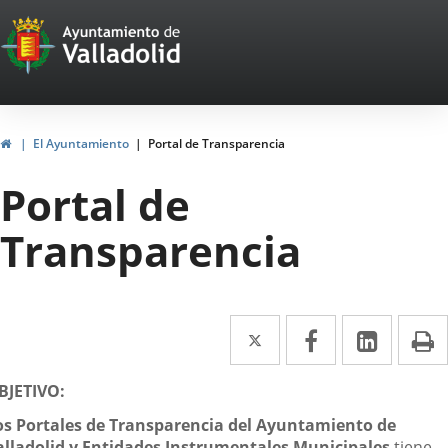
Portal
Saltar al contenido
Web
del
Ayuntamiento
Inicio
El Ayuntamiento
Portal de Transparencia
de
Portal de
Valladolid
Transparencia
Twitter
Enlace
Facebook
Enlace
Linke
Enlace
I
a
a
a
escripción
BJETIVO:
una
una
una
os Portales de Transparencia del Ayuntamiento de
aplicación
aplicación
aplica
alladolid y Entidades Instrumentales Municipales
tiene