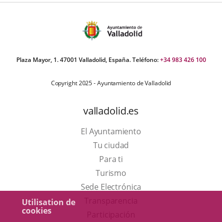
Plaza Mayor, 1. 47001 Valladolid, España. Teléfono:
+34 983 426 100
Copyright 2025 - Ayuntamiento de Valladolid
valladolid.es
El Ayuntamiento
Tu ciudad
Para ti
Este
Turismo
enlace
Enlace
Sede Electrónica
se
a
Transparencia
Utilisation de
cookies
abrirá
una
Participación