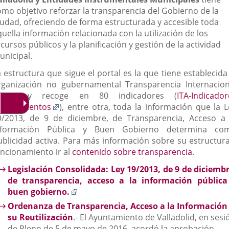
externa.
externa.
extern
omo objetivo reforzar la transparencia del Gobierno de la
iudad, ofreciendo de forma estructurada y accesible toda
uella información relacionada con la utilización de los
cursos públicos y la planificación y gestión de la actividad
unicipal
.
 estructura que sigue el portal es la que tiene establecida
rganización no gubernamental Transparencia Internacion
Enlace
TA)
y recoge en 80 indicadores (
ITA-Indicador
a
Enlace
yuntamientos
), entre otra, toda la información que la L
una
a
9/2013, de 9 de diciembre, de Transparencia, Acceso a 
aplicación
una
nformación Pública y Buen Gobierno determina co
externa.
aplicación
ublicidad activa. Para más información sobre su estructura
externa.
uncionamiento ir al
contenido sobre transparencia
.
Legislación Consolidada: Ley 19/2013, de 9 de diciembr
de transparencia, acceso a la información pública
Enlace
buen gobierno.
a
Ordenanza de Transparencia, Acceso a la Información
una
su Reutilización
.- El Ayuntamiento de Valladolid, en sesi
aplicación
de Pleno de 5 de mayo de 2016, acordó la aprobación