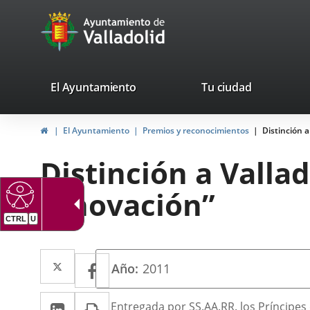
Portal
Saltar al contenido
avaTop
Web
del
Ayuntamiento
valladolid.es
El Ayuntamiento
Tu ciudad
de
Inicio
El Ayuntamiento
Premios y reconocimientos
Distinción a
Valladolid
Distinción a Valla
Innovación”
CTRL
U
Twitter
Enlace
Facebook
Enlace
Año
2011
a
a
LinkedIn
Enlace
Imprimir
una
Descripción
Entregada por SS.AA.RR. los Príncipes 