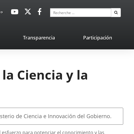
avaHeaderSocial
Enlace
Enlace
Enlace
Recherche
to
Recherch
a
a
a
una
una
una
aplicación
aplicación
aplicación
lace
Transparencia
Participación
externa.
externa.
externa.
na
licación
terna.
la Ciencia y la
sterio de Ciencia e Innovación del Gobierno.
l esfuerzo para potenciar el conocimiento y las