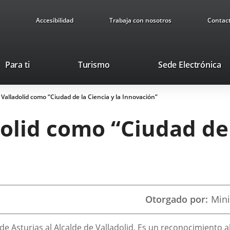
Accesibilidad
Trabaja con nosotros
Contac
Este
En
Para ti
Turismo
Sede Electrónica
enlace
a
se
u
 Valladolid como “Ciudad de la Ciencia y la Innovación”
abrirá
ap
en
ex
dolid como “Ciudad de 
una
ventana
nueva.
Otorgado por
Mini
de Asturias al Alcalde de Valladolid. Es un reconocimiento a