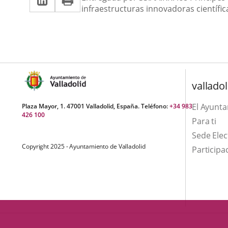
una
infraestructuras innovadoras científi
a
aplicación
aplicación
una
externa.
externa.
aplicación
externa.
valladol
El Ayunt
Plaza Mayor, 1. 47001 Valladolid, España. Teléfono:
+34 983
426 100
Para ti
Sede Elec
Copyright 2025 - Ayuntamiento de Valladolid
Participa