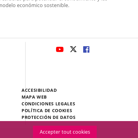
n modelo económico sostenible.
avaHeaderSocial
ENLACE
ENLACE
ENLACE
A
A
A
UNA
UNA
UNA
APLICACIÓN
APLICACIÓN
APLICACIÓN
EXTERNA.
EXTERNA.
EXTERNA.
Menú
ACCESIBILIDAD
Legal
MAPA WEB
Footer
CONDICIONES LEGALES
POLÍTICA DE COOKIES
PROTECCIÓN DE DATOS
Accepter tout cookies