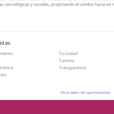
cas, tecnológicas y sociales, propiciando el cambio hacia u
id.es
amiento
Tu ciudad
Este
Turismo
Enlace
enlace
trónica
Transparencia
a
se
ción
una
abrirá
aplicación
en
Otras webs del ayuntamiento
externa.
una
ventana
nueva.