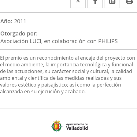
a
a
a
una
una
una
Año
2011
aplicación
aplicación
aplica
Otorgado por
externa.
externa.
extern
Asociación LUCI, en colaboración con PHILIPS
Descripción
El premio es un reconocimiento al encaje del proyecto con
el medio ambiente, la importancia tecnológica y funcional
de las actuaciones, su carácter social y cultural, la calidad
ambiental y científica de las medidas realizadas y sus
valores estético y paisajístico; así como la perfección
alcanzada en su ejecución y acabado.