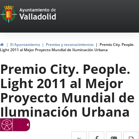
Portal
Saltar al contenido
Web
del
Ayuntamiento
Inicio
El Ayuntamiento
Premios y reconocimientos
Premio City. People.
Light 2011 al Mejor Proyecto Mundial de Iluminación Urbana
de
Premio City. People.
Valladolid
Light 2011 al Mejor
Proyecto Mundial de
Iluminación Urbana
Twitter
Enlace
Facebook
Enlace
Linke
Enlace
I