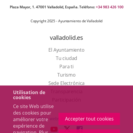
Plaza Mayor, 1. 47001 Valladolid, España. Teléfono:
+34 983 426 100
Copyright 2025 - Ayuntamiento de Valladolid
valladolid.es
El Ayuntamiento
Tu ciudad
Para ti
Este
Turismo
enlace
Enlace
Sede Electrónica
se
a
Transparencia
Utilisation de
cookies
abrirá
una
Participación
Ce site Web utilise
en
aplicación
des cookies pour
una
externa.
Accepter tout cookies
Otras webs del ayuntamiento
améliorer votre
ventana
expérience de
aderSocial
ENLACE
ENLACE
ENLACE
navigation. Plus
nueva.