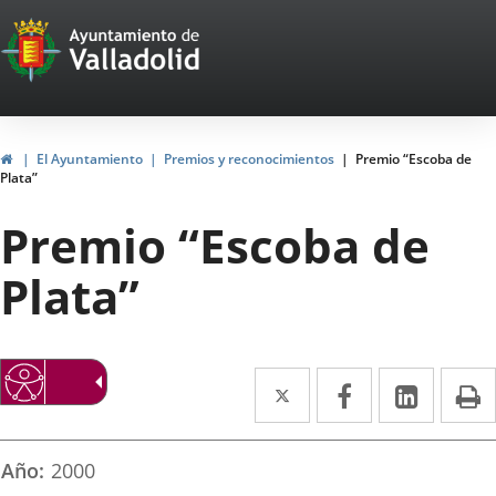
Portal
Saltar al contenido
Web
del
Ayuntamiento
Inicio
El Ayuntamiento
Premios y reconocimientos
Premio “Escoba de
Plata”
de
Premio “Escoba de
Valladolid
Plata”
Twitter
Enlace
Facebook
Enlace
Linke
Enlace
I
a
a
a
una
una
una
Año
2000