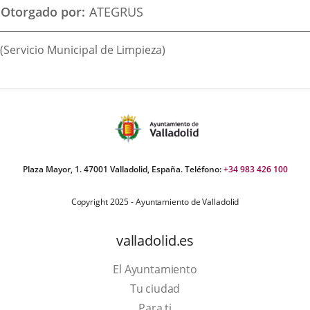
aplicación
aplicación
aplica
Otorgado por
ATEGRUS
externa.
externa.
extern
Descripción
(Servicio Municipal de Limpieza)
Plaza Mayor, 1. 47001 Valladolid, España. Teléfono:
+34 983 426 100
Copyright 2025 - Ayuntamiento de Valladolid
valladolid.es
El Ayuntamiento
Tu ciudad
Para ti