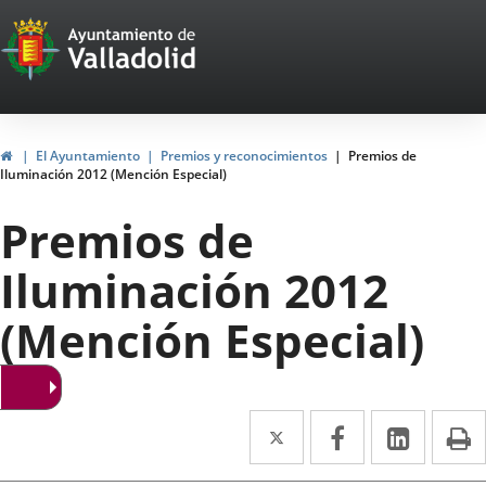
Portal
Saltar al contenido
Web
del
Ayuntamiento
Inicio
El Ayuntamiento
Premios y reconocimientos
Premios de
Iluminación 2012 (Mención Especial)
de
Premios de
Valladolid
Iluminación 2012
(Mención Especial)
Twitter
Enlace
Facebook
Enlace
Linke
Enlace
I
a
a
a