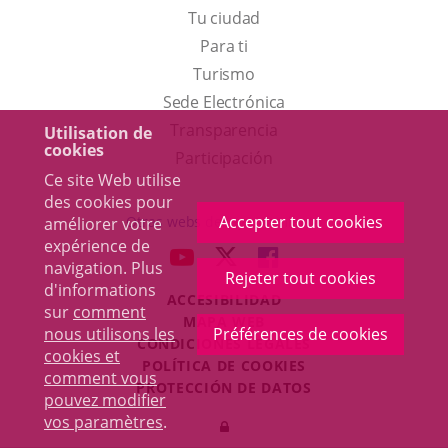
Tu ciudad
Para ti
Este
Turismo
enlace
Enlace
Sede Electrónica
se
a
Transparencia
Utilisation de
cookies
abrirá
una
Participación
Ce site Web utilise
en
aplicación
des cookies pour
una
externa.
Accepter tout cookies
Otras webs del ayuntamiento
améliorer votre
ventana
expérience de
aderSocial
ENLACE
ENLACE
ENLACE
navigation. Plus
nueva.
Rejeter tout cookies
A
A
A
d'informations
ACCESIBILIDAD
UNA
UNA
UNA
sur
comment
MAPA WEB
APLICACIÓN
APLICACIÓN
APLICACIÓN
nous utilisons les
Préférences de cookies
r
CONDICIONES LEGALES
EXTERNA.
EXTERNA.
EXTERNA.
cookies et
POLÍTICA DE COOKIES
comment vous
PROTECCIÓN DE DATOS
pouvez modifier
Toggl
vos paramètres
.
Iniciar
navig
sesión