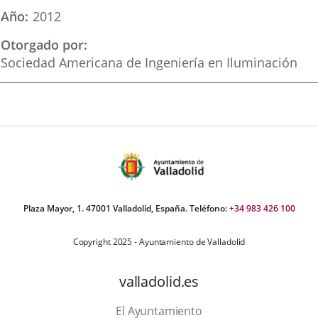
una
una
una
Año
2012
aplicación
aplicación
aplica
Otorgado por
externa.
externa.
extern
Sociedad Americana de Ingeniería en Iluminación
Plaza Mayor, 1. 47001 Valladolid, España. Teléfono:
+34 983 426 100
Copyright 2025 - Ayuntamiento de Valladolid
valladolid.es
El Ayuntamiento