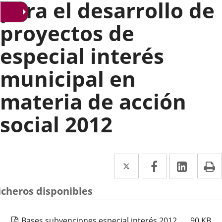
para el desarrollo de
proyectos de
especial interés
municipal en
materia de acción
social 2012
Twitter
Enlace
Facebook
Enlace
Linke
Enlace
I
a
a
a
icheros disponibles
una
una
una
aplicación
aplicación
aplica
Bases subvenciones especial interés 2012
90
KB