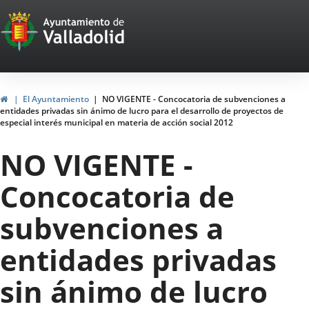
Portal
Saltar al contenido
Web
del
Ayuntamiento
Inicio
El Ayuntamiento
NO VIGENTE - Concocatoria de subvenciones a
entidades privadas sin ánimo de lucro para el desarrollo de proyectos de
de
especial interés municipal en materia de acción social 2012
Valladolid
NO VIGENTE -
Concocatoria de
subvenciones a
entidades privadas
sin ánimo de lucro