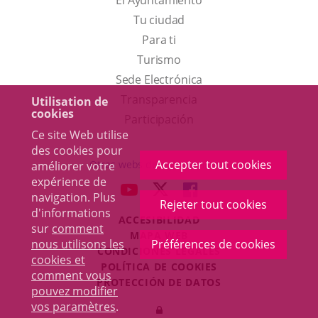
El Ayuntamiento
Tu ciudad
Para ti
Este
Turismo
enlace
Enlace
Sede Electrónica
se
a
Transparencia
Utilisation de
cookies
abrirá
una
Participación
Ce site Web utilise
en
aplicación
des cookies pour
una
externa.
Accepter tout cookies
Otras webs del ayuntamiento
améliorer votre
ventana
expérience de
aderSocial
ENLACE
ENLACE
ENLACE
navigation. Plus
nueva.
Rejeter tout cookies
A
A
A
d'informations
ACCESIBILIDAD
UNA
UNA
UNA
sur
comment
MAPA WEB
APLICACIÓN
APLICACIÓN
APLICACIÓN
nous utilisons les
Préférences de cookies
r
CONDICIONES LEGALES
EXTERNA.
EXTERNA.
EXTERNA.
cookies et
POLÍTICA DE COOKIES
comment vous
PROTECCIÓN DE DATOS
pouvez modifier
Toggl
vos paramètres
.
Iniciar
navig