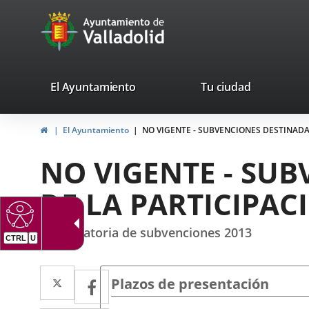
Portal
Saltar al contenido
avaTop
Web
del
Ayuntamiento
valladolid.es
El Ayuntamiento
Tu ciudad
de
Inicio
El Ayuntamiento
NO VIGENTE - SUBVENCIONES DESTINADA
Valladolid
NO VIGENTE - SU
DE LA PARTICIPAC
Convocatoria de subvenciones 2013
Twitter
Enlace
Facebook
Enlace
Plazos de presentación
a
a