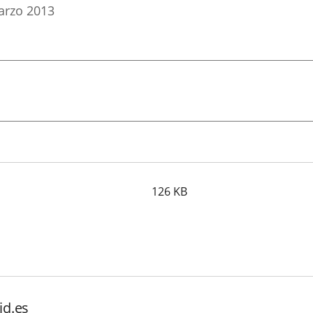
arzo
2013
126
KB
id.es