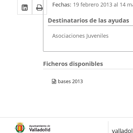
LinkedIn
Enlace
Imprimir
Fechas
19
febrero
2013
al
14
m
una
una
a
aplicación
aplicación
Destinatarios de las ayudas
una
externa.
externa.
aplicación
Destinatarios
Asociaciones Juveniles
ayuda
externa.
Ficheros disponibles
bases 2013
valladol