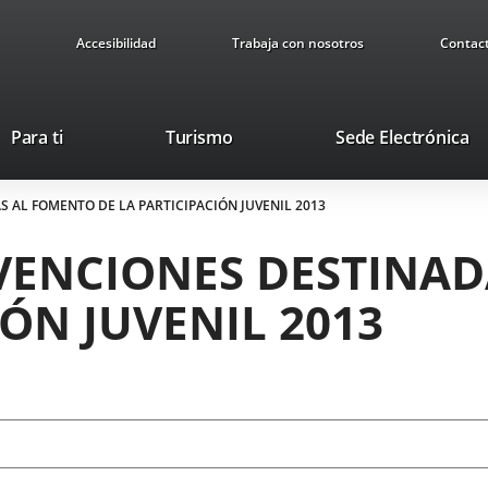
Accesibilidad
Trabaja con nosotros
Contac
Este
En
Para ti
Turismo
Sede Electrónica
enlace
a
se
u
S AL FOMENTO DE LA PARTICIPACIÓN JUVENIL 2013
abrirá
ap
en
ex
BVENCIONES DESTINA
una
ventana
IÓN JUVENIL 2013
nueva.