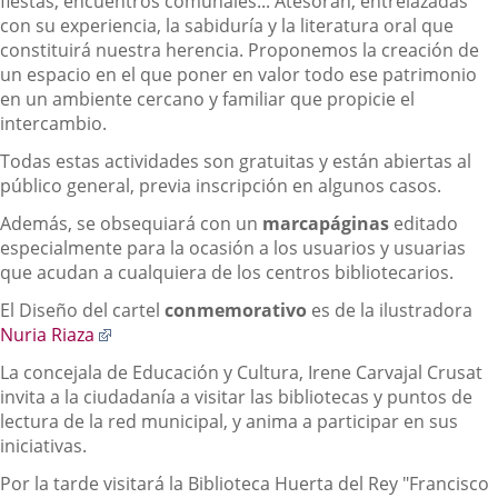
fiestas, encuentros comunales... Atesoran, entrelazadas
con su experiencia, la sabiduría y la literatura oral que
constituirá nuestra herencia. Proponemos la creación de
un espacio en el que poner en valor todo ese patrimonio
en un ambiente cercano y familiar que propicie el
intercambio.
Todas estas actividades son gratuitas y están abiertas al
público general, previa inscripción en algunos casos.
Además, se obsequiará con un
marcapáginas
editado
especialmente para la ocasión a los usuarios y usuarias
que acudan a cualquiera de los centros bibliotecarios.
El Diseño del cartel
conmemorativo
es de la ilustradora
Enlace
Nuria Riaza
a
La concejala de Educación y Cultura, Irene Carvajal Crusat
una
invita a la ciudadanía a visitar las bibliotecas y puntos de
aplicación
lectura de la red municipal, y anima a participar en sus
externa.
iniciativas.
Por la tarde visitará la Biblioteca Huerta del Rey "Francisco