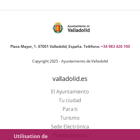
Plaza Mayor, 1. 47001 Valladolid, España. Teléfono:
+34 983 426 100
Copyright 2025 - Ayuntamiento de Valladolid
valladolid.es
El Ayuntamiento
Tu ciudad
Para ti
Este
Turismo
enlace
Enlace
Sede Electrónica
se
a
Transparencia
Utilisation de