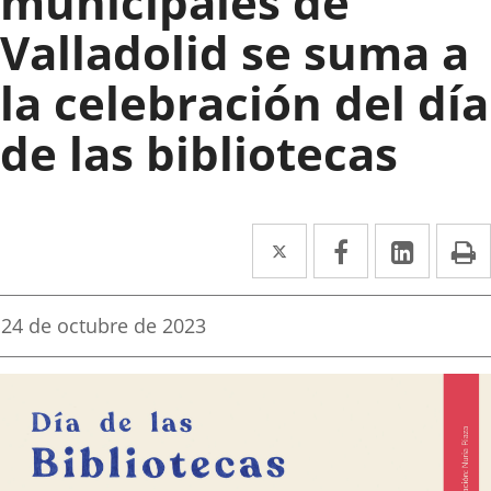
municipales de
Valladolid se suma a
la celebración del día
de las bibliotecas
Twitter
Enlace
Facebook
Enlace
Linke
Enlace
I
a
a
a
una
una
una
Fecha
24 de octubre de 2023
de
aplicación
aplicación
aplica
la
noticia
externa.
externa.
extern