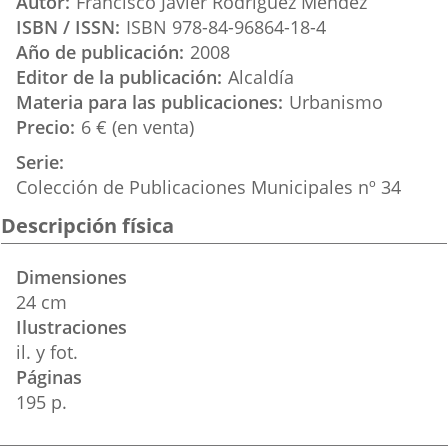
Autor
Francisco Javier Rodríguez Méndez
externa.
externa.
externa.
ISBN / ISSN
ISBN 978-84-96864-18-4
Año de publicación
2008
Editor de la publicación
Alcaldía
Materia para las publicaciones
Urbanismo
Precio
6 € (en venta)
Serie
Colección de Publicaciones Municipales nº 34
Descripción física
Dimensiones
24 cm
Ilustraciones
il. y fot.
Páginas
195 p.