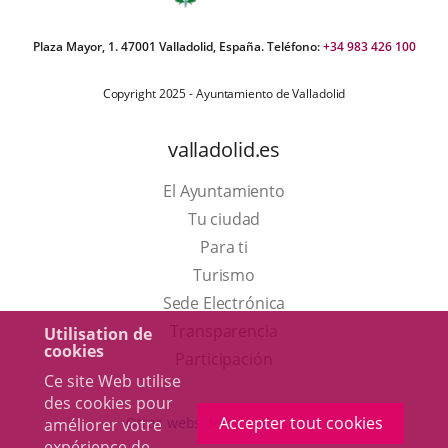
Plaza Mayor, 1. 47001 Valladolid, España. Teléfono:
+34 983 426 100
Copyright 2025 - Ayuntamiento de Valladolid
valladolid.es
El Ayuntamiento
Tu ciudad
Para ti
Este
Turismo
enlace
Enlace
Sede Electrónica
se
a
Transparencia
Utilisation de
cookies
abrirá
una
Participación
Ce site Web utilise
en
aplicación
des cookies pour
una
externa.
Accepter tout cookies
Otras webs del ayuntamiento
améliorer votre
ventana
expérience de