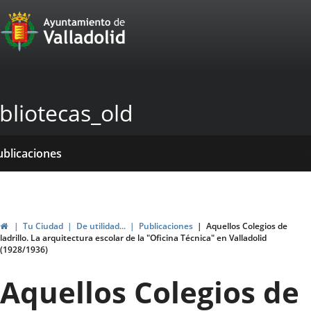
Portal
Saltar al contenido
Web
del
Ayuntamiento
bliotecas_old
de
Valladolid
icio
rvicios
entros
ormativas
ublicaciones
ticias
Inicio
Tu Ciudad
De utilidad...
Publicaciones
Aquellos Colegios de
ladrillo. La arquitectura escolar de la "Oficina Técnica" en Valladolid
(1928/1936)
Aquellos Colegios de