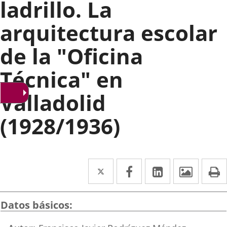
ladrillo. La
arquitectura escolar
de la "Oficina
Técnica" en
Valladolid
(1928/1936)
Twitter
Enlace
Facebook
Enlace
LinkedIn
Enlace
Imáge
I
a
a
a
una
una
una
Datos básicos
aplicación
aplicación
aplicación