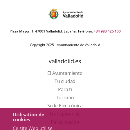
Plaza Mayor, 1. 47001 Valladolid, España. Teléfono:
+34 983 426 100
Copyright 2025 - Ayuntamiento de Valladolid
valladolid.es
El Ayuntamiento
Tu ciudad
Para ti
Este
Turismo
enlace
Enlace
Sede Electrónica
se
a
Transparencia
Utilisation de
cookies
abrirá
una
Participación
Ce site Web utilise
en
aplicación