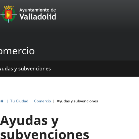
Portal
Saltar al contenido
Web
del
Ayuntamiento
omercio
de
Valladolid
icio
rvicios
entros
yudas y subvenciones
ormativas
blicaciones
ticias
genda
Inicio
Tu Ciudad
Comercio
Ayudas y subvenciones
Ayudas y
subvenciones