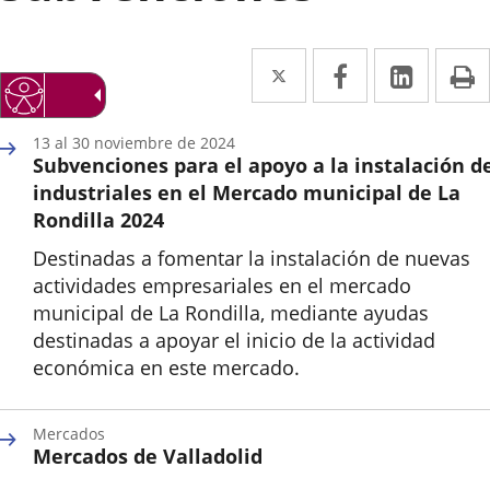
Twitter
Enlace
Facebook
Enlace
Linke
Enlace
I
a
a
a
una
una
una
13
al
30
noviembre
de 2024
Subvenciones para el apoyo a la instalación d
aplicación
aplicación
aplica
industriales en el Mercado municipal de La
externa.
externa.
extern
Rondilla 2024
Destinadas a fomentar la instalación de nuevas
actividades empresariales en el mercado
municipal de La Rondilla, mediante ayudas
destinadas a apoyar el inicio de la actividad
económica en este mercado.
Inicio
Mercados
Mercados de Valladolid
Categoría