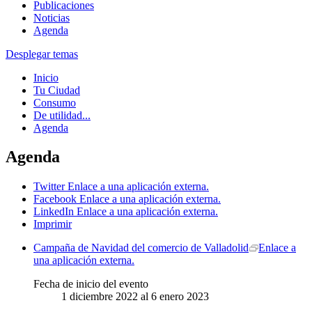
Publicaciones
Noticias
Agenda
Desplegar temas
Inicio
Tu Ciudad
Consumo
De utilidad...
Agenda
Agenda
Twitter
Enlace a una aplicación externa.
Facebook
Enlace a una aplicación externa.
LinkedIn
Enlace a una aplicación externa.
Imprimir
Campaña de Navidad del comercio de Valladolid
Enlace a
una aplicación externa.
Fecha de inicio del evento
1
diciembre
2022
al
6
enero
2023