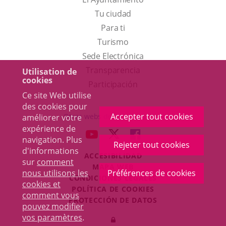
Tu ciudad
Para ti
Este
Turismo
enlace
Enlace
Sede Electrónica
se
a
Transparencia
Utilisation de
cookies
abrirá
una
Participación
Ce site Web utilise
en
aplicación
des cookies pour
una
externa.
Accepter tout cookies
Otras webs del ayuntamiento
améliorer votre
ventana
expérience de
aderSocial
ENLACE
ENLACE
ENLACE
navigation. Plus
nueva.
Rejeter tout cookies
A
A
A
d'informations
ACCESIBILIDAD
UNA
UNA
UNA
sur
comment
MAPA WEB
APLICACIÓN
APLICACIÓN
APLICACIÓN
nous utilisons les
Préférences de cookies
r
CONDICIONES LEGALES
EXTERNA.
EXTERNA.
EXTERNA.
cookies et
POLÍTICA DE COOKIES
comment vous
PROTECCIÓN DE DATOS
pouvez modifier
Toggl
vos paramètres
.
Iniciar
navig