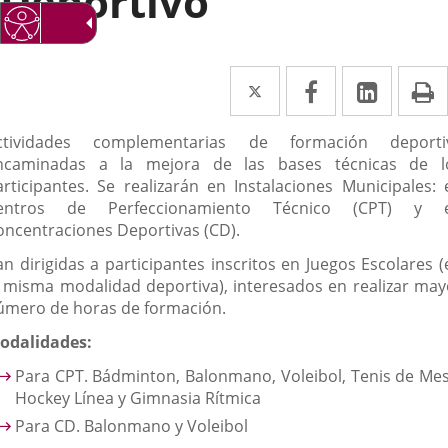
Deportivo
Twitter
Enlace
Facebook
Enlace
Linke
Enlace
I
a
a
a
escripción
ctividades complementarias de formación deporti
una
una
una
ncaminadas a la mejora de las bases técnicas de l
aplicación
aplicación
aplica
articipantes. Se realizarán en Instalaciones Municipales: 
entros de Perfeccionamiento Técnico (CPT) y 
externa.
externa.
extern
oncentraciones Deportivas (CD).
an dirigidas a participantes inscritos en Juegos Escolares (
a misma modalidad deportiva), interesados en realizar may
úmero de horas de formación.
odalidades:
Para CPT. Bádminton, Balonmano, Voleibol, Tenis de Mes
Hockey Línea y Gimnasia Rítmica
Para CD. Balonmano y Voleibol