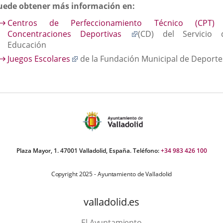
uede obtener más información en:
Centros de Perfeccionamiento Técnico (CPT)
Enlace
Concentraciones Deportivas
(CD) del Servicio 
a
Educación
una
Enlace
Juegos Escolares
de la Fundación Municipal de Deporte
aplicación
a
externa.
una
aplicación
externa.
Plaza Mayor, 1. 47001 Valladolid, España. Teléfono:
+34 983 426 100
Copyright 2025 - Ayuntamiento de Valladolid
valladolid.es
El Ayuntamiento