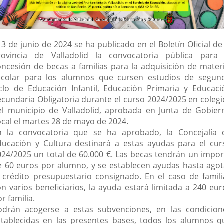
 3 de junio de 2024 se ha publicado en el Boletín Oficial de
rovincia de Valladolid la convocatoria pública para 
oncesión de becas a familias para la adquisición de materi
scolar para los alumnos que cursen estudios de segun
iclo de Educación Infantil, Educación Primaria y Educaci
ecundaria Obligatoria durante el curso 2024/2025 en colegi
el municipio de Valladolid, aprobada en Junta de Gobier
ocal el martes 28 de mayo de 2024.
n la convocatoria que se ha aprobado, la Concejalía 
ducación y Cultura destinará a estas ayudas para el cur
024/2025 un total de 60.000 €. Las becas tendrán un impor
e 60 euros por alumno, y se establecen ayudas hasta agot
l crédito presupuestario consignado. En el caso de famili
on varios beneficiarios, la ayuda estará limitada a 240 eur
r familia.
odrán acogerse a estas subvenciones, en las condicion
stablecidas en las presentes bases, todos los alumnos q