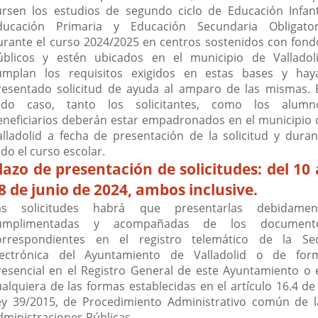
ursen los estudios de segundo ciclo de Educación Infanti
ducación Primaria y Educación Secundaria Obligator
urante el curso 2024/2025 en centros sostenidos con fond
úblicos y estén ubicados en el municipio de Valladoli
umplan los requisitos exigidos en estas bases y hay
resentado solicitud de ayuda al amparo de las mismas. 
odo caso, tanto los solicitantes, como los alumn
eneficiarios deberán estar empadronados en el municipio 
alladolid a fecha de presentación de la solicitud y duran
do el curso escolar.
lazo de presentación de solicitudes: del 10 
8 de junio de 2024, ambos inclusive.
as solicitudes habrá que presentarlas debidamen
umplimentadas y acompañadas de los document
orrespondientes en el registro telemático de la Se
lectrónica del Ayuntamiento de Valladolid o de for
resencial en el Registro General de este Ayuntamiento o 
ualquiera de las formas establecidas en el artículo 16.4 de 
ey 39/2015, de Procedimiento Administrativo común de l
dministraciones Públicas