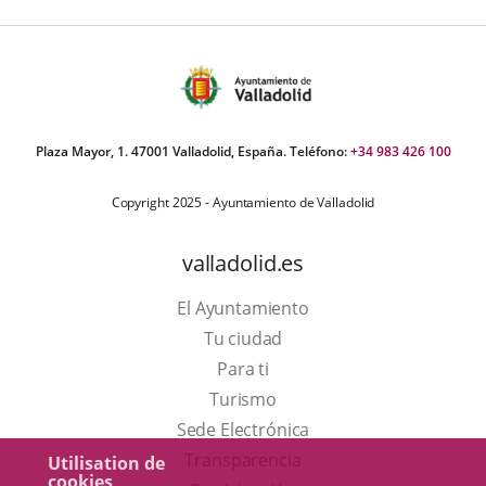
Plaza Mayor, 1. 47001 Valladolid, España. Teléfono:
+34 983 426 100
Copyright 2025 - Ayuntamiento de Valladolid
valladolid.es
El Ayuntamiento
Tu ciudad
Para ti
Este
Turismo
enlace
Enlace
Sede Electrónica
se
a
Transparencia
Utilisation de
cookies