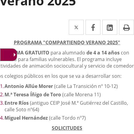
verano 2025
Twitter
Enlace
Facebook
Enlace
Linke
Enlace
I
a
a
a
escripción
PROGRAMA "COMPARTIENDO VERANO 2025"
una
una
una
ROGRAMA GRATUITO
para alumnado
de 4 a 14 años
con
aplicación
aplicación
aplica
rioridad para familias vulnerables. El programa incluye
externa.
externa.
extern
ctividades de animación sociocultural y servicio de comedor
s colegios públicos en los que se va a desarrollar son:
Antonio Allúe Morer
(calle La Transición nº 10-12)
M.ª Teresa Íñigo de Toro
(calle Morena 11)
Entre Ríos
(antiguo CEIP José M.ª Gutiérrez del Castillo,
calle Soto nº64)
Miguel Hernández
(calle Tordo nº7)
SOLICITUDES