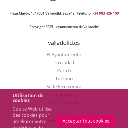
Plaza Mayor, 1. 47001 Valladolid, España. Teléfono:
+34 983 426 100
Copyright 2025 - Ayuntamiento de Valladolid
valladolid.es
El Ayuntamiento
Tu ciudad
Para ti
Este
Turismo
enlace
Enlace
Sede Electrónica
se
a
Transparencia
Utilisation de
cookies
abrirá
una
Participación
Ce site Web utilise
en
aplicación
des cookies pour
una
externa.
Accepter tout cookies
Otras webs del ayuntamiento
améliorer votre
ventana
expérience de