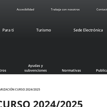
Accesibilidad
Trabaja con nosotros
Contac
Este
En
Para ti
Turismo
Sede Electrónica
enlace
a
se
u
abrirá
ap
en
ex
una
ventana
Ayudas y
nueva.
tros
subvenciones
Normativas
Public
RIZACIÓN CURSO 2024/2025
CURSO 2024/2025