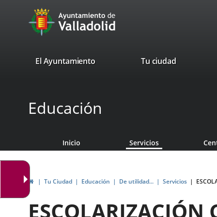
Portal
Saltar al contenido
avaTop
Web
del
Ayuntamiento
valladolid.es
El Ayuntamiento
Tu ciudad
de
Valladolid
Educación
Inicio
Servicios
Cen
Inicio
Tu Ciudad
Educación
De utilidad...
Servicios
ESCOLA
ESCOLARIZACIÓN 