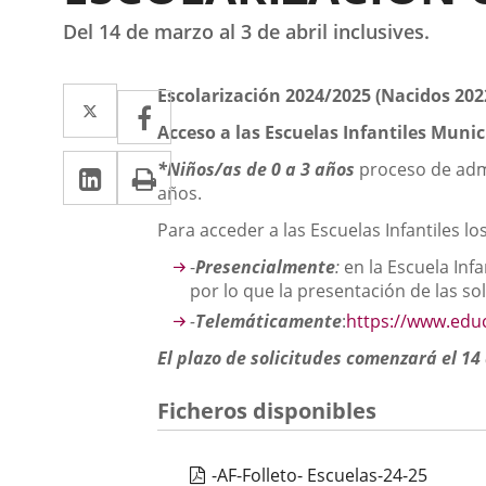
Del 14 de marzo al 3 de abril inclusives.
Descripción
Twitter
Enlace
Escolarización 2024/2025 (Nacidos 2022
Facebook
Enlace
a
Acceso a las Escuelas Infantiles Munic
a
LinkedIn
Enlace
Imprimir
una
*Niños/as de 0 a 3 años
proceso de admi
una
años.
a
aplicación
aplicación
Para acceder a las Escuelas Infantiles l
una
externa.
externa.
-
Presencialmente
:
en la Escuela Inf
aplicación
por lo que la presentación de las sol
externa.
-
Telemáticamente
:
https://www.educ
El plazo de solicitudes comenzará el 14 
Ficheros disponibles
-AF-Folleto- Escuelas-24-25