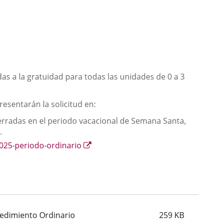
as a la gratuidad para todas las unidades de 0 a 3
resentarán la solicitud en:
cerradas en el periodo vacacional de Semana Santa,
.
Enlace
2025-periodo-ordinario
a
una
aplicación
externa.
cedimiento Ordinario
259
KB