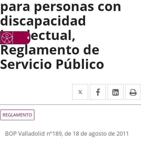
para personas con
discapacidad
intelectual,
Reglamento de
Servicio Público
Twitter
Enlace
Facebook
Enlace
Linke
Enlace
I
a
a
a
una
una
una
Tipo
REGLAMENTO
de
aplicación
aplicación
aplica
normativa
Referencia
externa.
externa.
extern
BOP Valladolid
nº
189
, de 18 de agosto de 2011
boletin