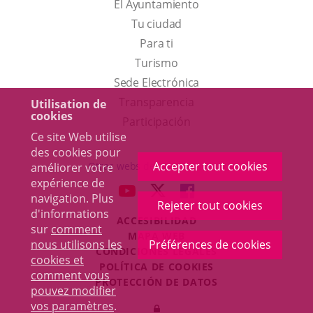
El Ayuntamiento
Tu ciudad
Para ti
Este
Turismo
enlace
Enlace
Sede Electrónica
se
a
Transparencia
Utilisation de
cookies
abrirá
una
Participación
Ce site Web utilise
en
aplicación
des cookies pour
una
externa.
Accepter tout cookies
Otras webs del ayuntamiento
améliorer votre
ventana
expérience de
aderSocial
ENLACE
ENLACE
ENLACE
navigation. Plus
nueva.
Rejeter tout cookies
A
A
A
d'informations
ACCESIBILIDAD
UNA
UNA
UNA
sur
comment
MAPA WEB
APLICACIÓN
APLICACIÓN
APLICACIÓN
nous utilisons les
Préférences de cookies
r
CONDICIONES LEGALES
EXTERNA.
EXTERNA.
EXTERNA.
cookies et
POLÍTICA DE COOKIES
comment vous
PROTECCIÓN DE DATOS
pouvez modifier
Toggl
vos paramètres
.
Iniciar
navig