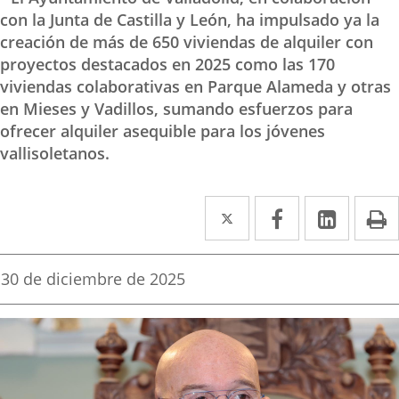
con la Junta de Castilla y León, ha impulsado ya la
creación de más de 650 viviendas de alquiler con
proyectos destacados en 2025 como las 170
viviendas colaborativas en Parque Alameda y otras
en Mieses y Vadillos, sumando esfuerzos para
ofrecer alquiler asequible para los jóvenes
vallisoletanos.
Twitter
Enlace
Facebook
Enlace
Linke
Enlace
I
a
a
a
una
una
una
Fecha
30 de diciembre de 2025
de
aplicación
aplicación
aplica
la
noticia
externa.
externa.
extern