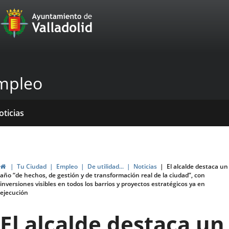
Portal
Saltar al contenido
Web
del
Ayuntamiento
mpleo
de
Valladolid
icio
rvicios
entros
yudas
ormativas
blicaciones
oticias
genda
ubvenciones
Inicio
Tu Ciudad
Empleo
De utilidad...
Noticias
El alcalde destaca un
año “de hechos, de gestión y de transformación real de la ciudad”, con
inversiones visibles en todos los barrios y proyectos estratégicos ya en
ejecución
El alcalde destaca un