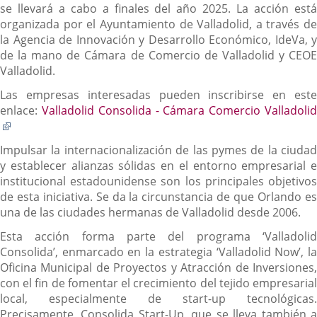
se llevará a cabo a finales del año 2025. La acción está
organizada por el Ayuntamiento de Valladolid, a través de
la Agencia de Innovación y Desarrollo Económico, IdeVa, y
de la mano de Cámara de Comercio de Valladolid y CEOE
Valladolid.
Las empresas interesadas pueden inscribirse en este
enlace:
Valladolid Consolida - Cámara Comercio Valladoli
Enlace
a
Impulsar la internacionalización de las pymes de la ciudad
una
y establecer alianzas sólidas en el entorno empresarial e
aplicación
institucional estadounidense son los principales objetivos
externa.
de esta iniciativa. Se da la circunstancia de que Orlando es
una de las ciudades hermanas de Valladolid desde 2006.
Esta acción forma parte del programa ‘Valladolid
Consolida’, enmarcado en la estrategia ‘Valladolid Now’, la
Oficina Municipal de Proyectos y Atracción de Inversiones,
con el fin de fomentar el crecimiento del tejido empresarial
local, especialmente de start-up tecnológicas.
Precisamente, Consolida Start-Up, que se lleva también a