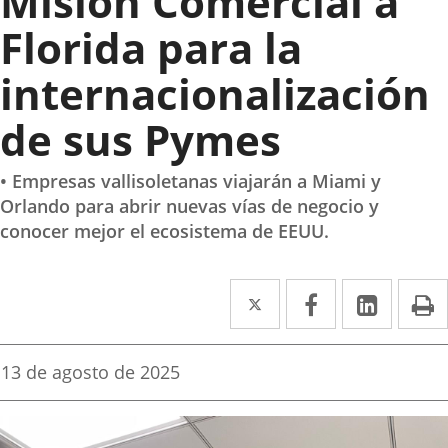
Misión Comercial a
Florida para la
internacionalización
de sus Pymes
• Empresas vallisoletanas viajarán a Miami y
Orlando para abrir nuevas vías de negocio y
conocer mejor el ecosistema de EEUU.
Twitter
Enlace
Facebook
Enlace
Linke
Enlace
I
a
a
a
una
una
una
Fecha
13 de agosto de 2025
de
aplicación
aplicación
aplica
la
noticia
externa.
externa.
extern