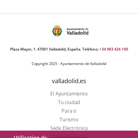
Plaza Mayor, 1. 47001 Valladolid, España. Teléfono:
+34 983 426 100
Copyright 2025 - Ayuntamiento de Valladolid
valladolid.es
El Ayuntamiento
Tu ciudad
Para ti
Este
Turismo
enlace
Enlace
Sede Electrónica
se
a
Transparencia
Utilisation de