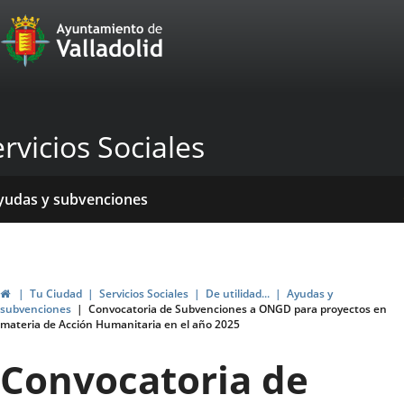
Portal
Saltar al contenido
Web
del
Ayuntamiento
rvicios Sociales
de
Valladolid
icio
rvicios
entros
yudas y subvenciones
ormativas
blicaciones
ticias
genda
Inicio
Tu Ciudad
Servicios Sociales
De utilidad...
Ayudas y
subvenciones
Convocatoria de Subvenciones a ONGD para proyectos en
materia de Acción Humanitaria en el año 2025
Convocatoria de