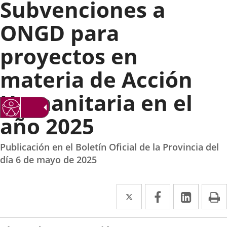
Subvenciones a
ONGD para
proyectos en
materia de Acción
Humanitaria en el
año 2025
Publicación en el Boletín Oficial de la Provincia del
día 6 de mayo de 2025
Twitter
Enlace
Facebook
Enlace
Linke
Enlace
I
a
a
a
una
una
una