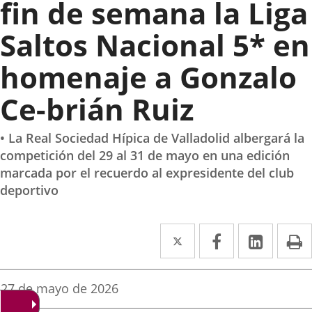
fin de semana la Liga
Saltos Nacional 5* en
homenaje a Gonzalo
Ce-brián Ruiz
• La Real Sociedad Hípica de Valladolid albergará la
competición del 29 al 31 de mayo en una edición
marcada por el recuerdo al expresidente del club
deportivo
Twitter
Enlace
Facebook
Enlace
Linke
Enlace
I
a
a
a
una
una
una
Fecha
27 de mayo de 2026
de
aplicación
aplicación
aplica