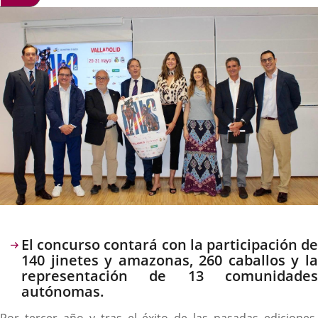
la
noticia
externa.
externa.
extern
Descripción
El concurso contará con la participación de
140 jinetes y amazonas, 260 caballos y la
representación de 13 comunidades
autónomas.