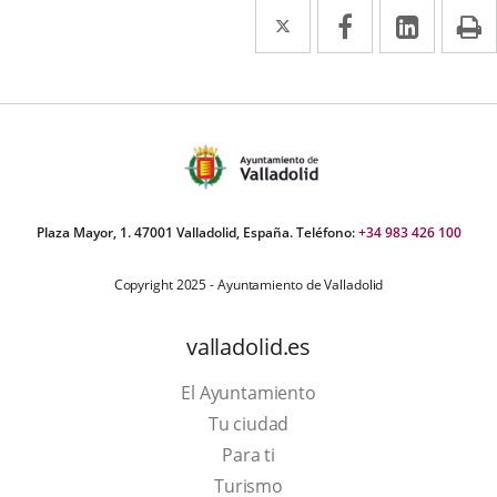
Twitter
Enlace
Facebook
Enlace
Linke
Enlace
I
a
a
a
una
una
una
aplicación
aplicación
aplica
externa.
externa.
extern
Plaza Mayor, 1. 47001 Valladolid, España. Teléfono:
+34 983 426 100
Copyright 2025 - Ayuntamiento de Valladolid
valladolid.es
El Ayuntamiento
Tu ciudad
Para ti
Este
Turismo