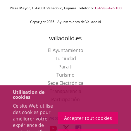
Plaza Mayor, 1. 47001 Valladolid, España. Teléfono:
+34 983 426 100
Copyright 2025 - Ayuntamiento de Valladolid
valladolid.es
El Ayuntamiento
Tu ciudad
Para ti
Este
Turismo
enlace
Enlace
Sede Electrónica
se
a
Transparencia
Utilisation de
cookies
abrirá
una
Participación
Ce site Web utilise
en
aplicación
des cookies pour
una
externa.
Accepter tout cookies
Otras webs del ayuntamiento
améliorer votre
ventana
expérience de
aderSocial
ENLACE
ENLACE
ENLACE