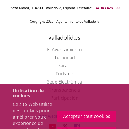
Plaza Mayor, 1. 47001 Valladolid, España. Teléfono:
+34 983 426 100
Copyright 2025 - Ayuntamiento de Valladolid
valladolid.es
El Ayuntamiento
Tu ciudad
Para ti
Este
Turismo
enlace
Enlace
Sede Electrónica
se
a
Transparencia
Utilisation de
cookies
abrirá
una
Participación
Ce site Web utilise
en
aplicación
des cookies pour
una
externa.
Accepter tout cookies
Otras webs del ayuntamiento
améliorer votre
ventana
expérience de
aderSocial
ENLACE
ENLACE
ENLACE