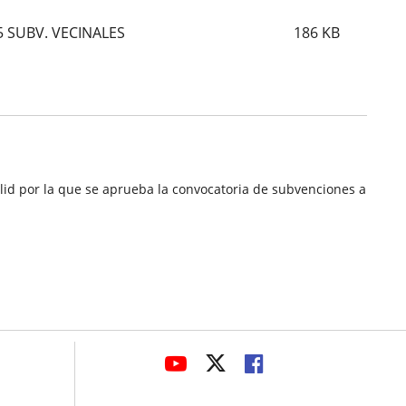
25 SUBV. VECINALES
186
KB
lid por la que se aprueba la convocatoria de subvenciones a
avaHeaderSocial
ENLACE
ENLACE
ENLACE
A
A
A