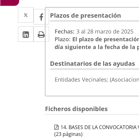
Twitter
Enlace
Facebook
Enlace
Plazos de presentación
a
a
LinkedIn
Enlace
Imprimir
Fechas
3
al
28
marzo
de 2025
una
una
Plazo
El plazo de presentación
a
aplicación
aplicación
día siguiente a la fecha de la
una
externa.
externa.
aplicación
Destinatarios de las ayudas
externa.
Destinatarios
Entidades Vecinales; (Asociacio
de
las
ayudas
Ficheros disponibles
14. BASES DE LA CONVOCATORIA V
(23 páginas)