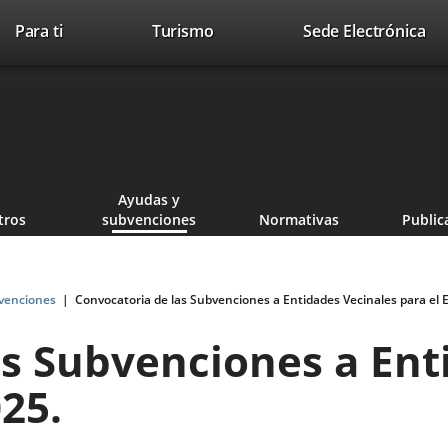
Este
En
Para ti
Turismo
Sede Electrónica
Accesibilidad
Trabaja con nosotros
Contac
enlace
a
se
un
abrirá
apl
en
ext
una
ventana
nueva.
Ayudas y
tros
subvenciones
Normativas
Public
venciones
Convocatoria de las Subvenciones a Entidades Vecinales para el E
as Subvenciones a Ent
025.