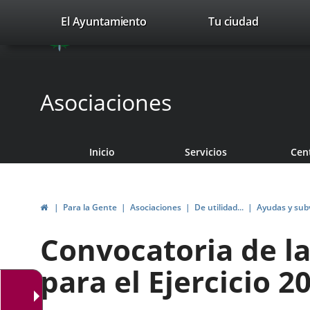
Portal
Saltar al contenido
valladolid.es
El Ayuntamiento
Tu ciudad
avaTop
Web
del
Ayuntamiento
Asociaciones
de
Valladolid
Inicio
Servicios
Cen
Inicio
Para la Gente
Asociaciones
De utilidad...
Ayudas y sub
Convocatoria de l
para el Ejercicio 2