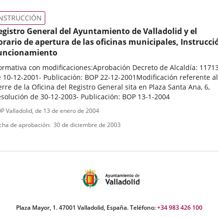
électronique
INSTRUCCIÓN
egistro General del Ayuntamiento de Valladolid y el
orario de apertura de las oficinas municipales, Instrucci
uncionamiento
rmativa con modificaciones:Aprobación Decreto de Alcaldía: 11713
 10-12-2001- Publicación: BOP 22-12-2001Modificación referente al
erre de la Oficina del Registro General sita en Plaza Santa Ana, 6,
solución de 30-12-2003- Publicación: BOP 13-1-2004
ipo
ferencia
P Valladolid
, de 13 de enero de 2004
letin
e
cha de aprobación
30 de diciembre de 2003
ormativa
Plaza Mayor, 1. 47001 Valladolid, España. Teléfono:
+34 983 426 100