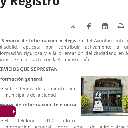
y Registro
Twitter
Enlace
Facebook
Enlace
Linke
Enlace
I
a
a
a
escripción
l
Servicio de Información y Registro
del Ayuntamiento 
una
una
una
alladolid, apuesta por contribuir activamente a u
aplicación
aplicación
aplica
nformación rigurosa y a la orientación del ciudadano en l
icios de su contacto con la Administración.
externa.
externa.
extern
ERVICIOS QUE SE PRESTAN
nformación general
:
Sobre temas de administración
municipal y de la ciudad
ervicio de información telefónica
10:
El teléfono 010 ofrece
información general sobre temas de administraci