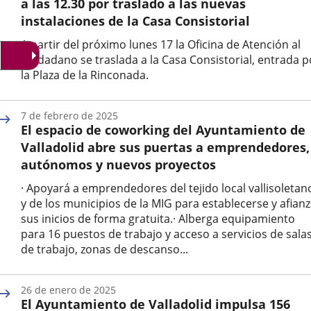
a las 12.30 por traslado a las nuevas
instalaciones de la Casa Consistorial
A partir del próximo lunes 17 la Oficina de Atención al
Ciudadano se traslada a la Casa Consistorial, entrada p
la Plaza de la Rinconada.
Fecha
de
7 de febrero de 2025
la
El espacio de coworking del Ayuntamiento de
noticia
Valladolid abre sus puertas a emprendedores,
autónomos y nuevos proyectos
· Apoyará a emprendedores del tejido local vallisoletan
y de los municipios de la MIG para establecerse y afian
sus inicios de forma gratuita.· Alberga equipamiento
para 16 puestos de trabajo y acceso a servicios de sala
de trabajo, zonas de descanso...
Fecha
de
26 de enero de 2025
la
El Ayuntamiento de Valladolid impulsa 156
noticia