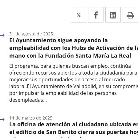
Twitter
Enlace
Facebook
Enlace
Linke
Enlace
I
a
a
a
una
una
una
31 de agosto de 2025
El Ayuntamiento sigue apoyando la
aplicación
aplicación
aplica
empleabilidad con los Hubs de Activación de l
externa.
externa.
extern
mano con la Fundación Santa María La Real
El programa, para quienes buscan empleo, continúa
ofreciendo recursos abiertos a toda la ciudadanía para
mejorar sus oportunidades de acceso al mercado
laboral.El Ayuntamiento de Valladolid, en su compromi
por impulsar la empleabilidad de las personas
desempleadas...
Fecha
de
14 de marzo de 2025
la
La oficina de atención al ciudadano ubicada e
noticia
el edificio de San Benito cierra sus puertas ho