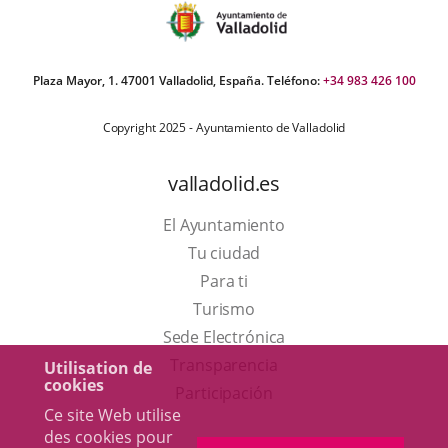
Plaza Mayor, 1. 47001 Valladolid, España. Teléfono:
+34 983 426 100
Copyright 2025 - Ayuntamiento de Valladolid
valladolid.es
El Ayuntamiento
Tu ciudad
Para ti
Este
Turismo
enlace
Enlace
Sede Electrónica
se
a
Transparencia
Utilisation de
cookies
abrirá
una
Participación
Ce site Web utilise
en
aplicación
des cookies pour