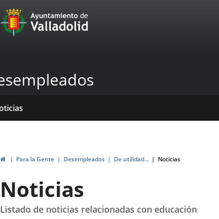
Portal
Saltar al contenido
Web
del
Ayuntamiento
esempleados
de
Valladolid
icio
rvicios
entros
yudas
ormativas
blicaciones
oticias
genda
ubvenciones
Inicio
Para la Gente
Desempleados
De utilidad...
Noticias
Noticias
Listado de noticias relacionadas con educación