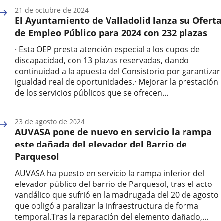
de
21 de octubre de 2024
la
El Ayuntamiento de Valladolid lanza su Ofert
noticia
de Empleo Público para 2024 con 232 plazas
· Esta OEP presta atención especial a los cupos de
discapacidad, con 13 plazas reservadas, dando
continuidad a la apuesta del Consistorio por garantizar
igualdad real de oportunidades.· Mejorar la prestación
de los servicios públicos que se ofrecen...
Fecha
de
23 de agosto de 2024
la
AUVASA pone de nuevo en servicio la rampa
noticia
este dañada del elevador del Barrio de
Parquesol
AUVASA ha puesto en servicio la rampa inferior del
elevador público del barrio de Parquesol, tras el acto
vandálico que sufrió en la madrugada del 20 de agosto 
que obligó a paralizar la infraestructura de forma
temporal.Tras la reparación del elemento dañado,...