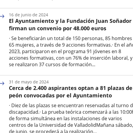
Fecha
de
16 de junio de 2024
la
El Ayuntamiento y la Fundación Juan Soñador
noticia
firman un convenio por 48.000 euros
· Se beneficiarán un total de 150 personas, 85 hombres
65 mujeres, a través de 9 acciones formativas.· En el añ
2023, participaron en el programa 91 jóvenes en 8
acciones formativas, con un 76% de inserción laboral, y
se realizaron 37 cursos de formación...
Fecha
de
31 de mayo de 2024
la
Cerca de 2.400 aspirantes optan a 81 plazas de
noticia
peón convocadas por el Ayuntamiento
· Diez de las plazas se encuentran reservadas al turno 
discapacidad.· La prueba teórica comenzará a las 10:00
de forma simultánea en las instalaciones de varios
centros de la Universidad de ValladolidMañana sábado,
de junio, se procederá a la realización...