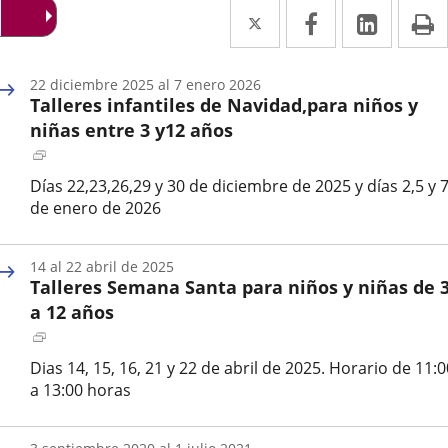
Twitter
Enlace
Facebook
Enlace
Linke
Enlace
I
a
a
a
una
una
una
22
diciembre
2025
al
7
enero
2026
Talleres infantiles de Navidad,para niños y
aplicación
aplicación
aplica
niñas entre 3 y12 años
externa.
externa.
extern
Enlace
a
Días 22,23,26,29 y 30 de diciembre de 2025 y días 2,5 y 
una
de enero de 2026
aplicación
Fecha
externa.
de
14
al
22
abril
de 2025
inicio
Talleres Semana Santa para niños y niñas de 
del
evento
a 12 años
Enlace
a
Dias 14, 15, 16, 21 y 22 de abril de 2025. Horario de 11:0
una
a 13:00 horas
aplicación
Fecha
externa.
de