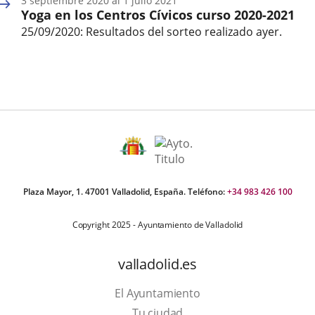
3
septiembre
2020
al
1
julio
2021
inicio
Yoga en los Centros Cívicos curso 2020-2021
del
evento
25/09/2020: Resultados del sorteo realizado ayer.
Fecha
de
inicio
del
evento
Plaza Mayor, 1. 47001 Valladolid, España. Teléfono:
+34 983 426 100
Copyright 2025 - Ayuntamiento de Valladolid
valladolid.es
El Ayuntamiento
Tu ciudad