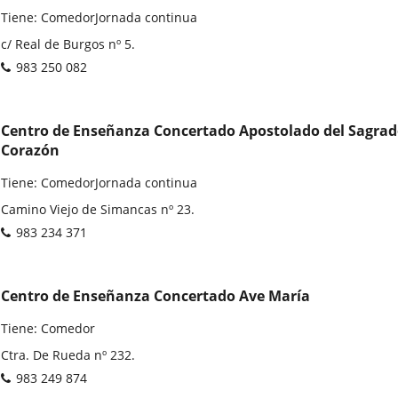
Tiene: ComedorJornada continua
Adresse
c/ Real de Burgos nº 5.
postale
Téléphones
983 250 082
Centro de Enseñanza Concertado Apostolado del Sagra
Corazón
Tiene: ComedorJornada continua
Adresse
Camino Viejo de Simancas nº 23.
postale
Téléphones
983 234 371
Centro de Enseñanza Concertado Ave María
Tiene: Comedor
Adresse
Ctra. De Rueda nº 232.
postale
Téléphones
983 249 874