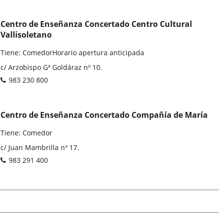
Centro de Enseñanza Concertado Centro Cultural
Vallisoletano
Tiene: ComedorHorario apertura anticipada
Adresse
c/ Arzobispo Gª Goldáraz nº 10.
postale
Téléphones
983 230 800
Centro de Enseñanza Concertado Compañía de María
Tiene: Comedor
Adresse
c/ Juan Mambrilla nº 17.
postale
Téléphones
983 291 400