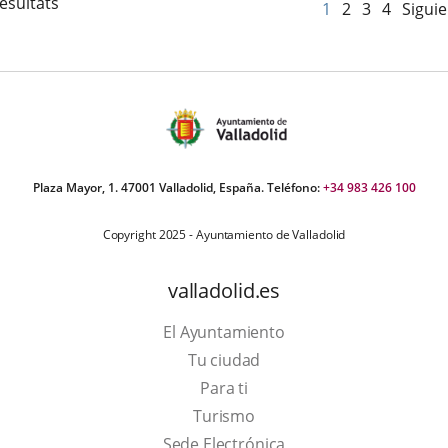
esultats
1
2
3
4
Sigui
Plaza Mayor, 1. 47001 Valladolid, España. Teléfono:
+34 983 426 100
Copyright 2025 - Ayuntamiento de Valladolid
valladolid.es
El Ayuntamiento
Tu ciudad
Para ti
Este
Turismo
enlace
Enlace
Sede Electrónica