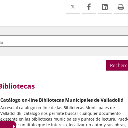
Twitter
Enlace
Facebook
Enlace
Linke
Enlace
I
a
a
a
cherche
ère
una
una
una
ral
aplicación
aplicación
aplica
externa.
externa.
extern
ía
Recherc
Bibliotecas
Catálogo on-line Bibliotecas Municipales de Valladolid
Acceso al catálogo on-line de las Bibliotecas Municipales de
ValladolidEl catálogo nos permite buscar cualquier documento
existente en las bibliotecas municipales y puntos de lectura. Pued
encontrar un título que te interesa, localizar un autor y sus obras,..