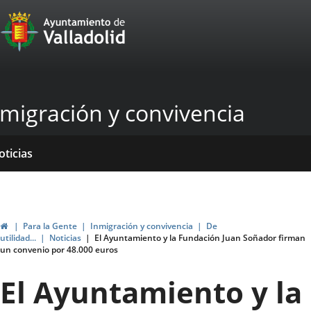
Portal
Saltar al contenido
Web
del
Ayuntamiento
nmigración y convivencia
de
Valladolid
icio
rvicios
entros
yudas
ormativas
blicaciones
oticias
ubvenciones
Inicio
Para la Gente
Inmigración y convivencia
De
utilidad...
Noticias
El Ayuntamiento y la Fundación Juan Soñador firman
un convenio por 48.000 euros
El Ayuntamiento y la