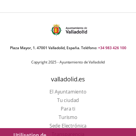
Plaza Mayor, 1. 47001 Valladolid, España. Teléfono:
+34 983 426 100
Copyright 2025 - Ayuntamiento de Valladolid
valladolid.es
El Ayuntamiento
Tu ciudad
Para ti
Este
Turismo
enlace
Enlace
Sede Electrónica
se
a
Transparencia
Utilisation de