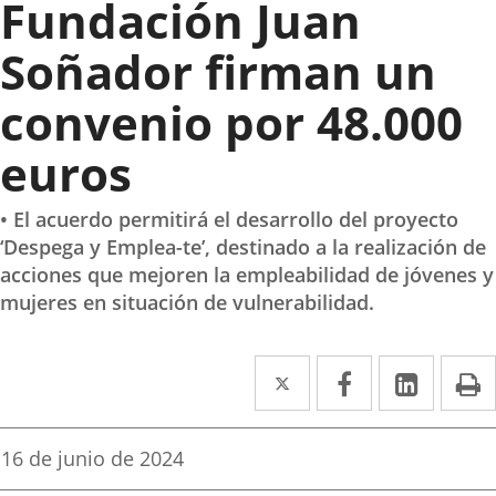
Fundación Juan
Soñador firman un
convenio por 48.000
euros
• El acuerdo permitirá el desarrollo del proyecto
‘Despega y Emplea-te’, destinado a la realización de
acciones que mejoren la empleabilidad de jóvenes y
mujeres en situación de vulnerabilidad.
Twitter
Enlace
Facebook
Enlace
Linke
Enlace
I
a
a
a
una
una
una
Fecha
16 de junio de 2024
de
aplicación
aplicación
aplica