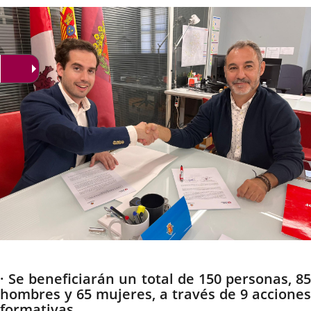
la
noticia
externa.
externa.
extern
Descripción
· Se beneficiarán un total de 150 personas, 85
hombres y 65 mujeres, a través de 9 acciones
formativas.