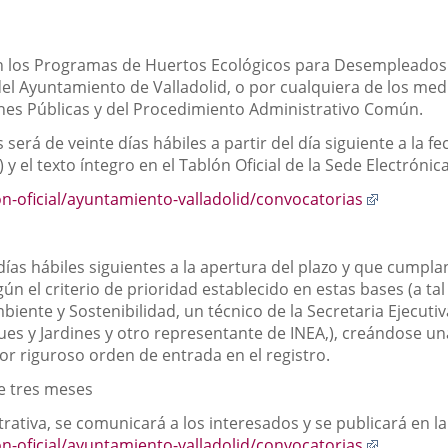
s
n en los Programas de Huertos Ecológicos para Desempleado
el Ayuntamiento de Valladolid, o por cualquiera de los medio
ones Públicas y del Procedimiento Administrativo Común.
 será de veinte días hábiles a partir del día siguiente a la 
P.) y el texto íntegro en el Tablón Oficial de la Sede Electróni
Enlace
on-oficial/ayuntamiento-valladolid/convocatorias
a
una
aplicació
días hábiles siguientes a la apertura del plazo y que cumpla
externa.
gún el criterio de prioridad establecido en estas bases (a t
biente y Sostenibilidad, un técnico de la Secretaria Ejecut
ues y Jardines y otro representante de INEA,), creándose una
or riguroso orden de entrada en el registro.
e tres meses
strativa, se comunicará a los interesados y se publicará en l
Enlace
on-oficial/ayuntamiento-valladolid/convocatorias