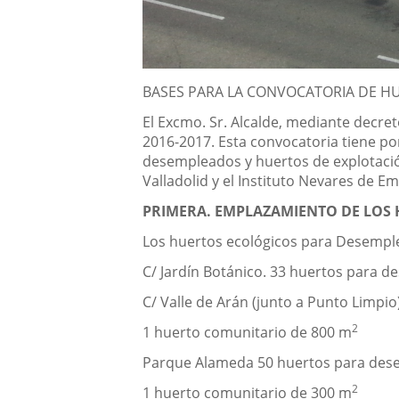
Descripción
BASES PARA LA CONVOCATORIA DE H
El Excmo. Sr. Alcalde, mediante decre
2016-2017. Esta convocatoria tiene po
desempleados y huertos de explotació
Valladolid y el Instituto Nevares de Em
PRIMERA. EMPLAZAMIENTO DE LOS 
Los huertos ecológicos para Desemple
C/ Jardín Botánico. 33 huertos para 
C/ Valle de Arán (junto a Punto Limp
2
1 huerto comunitario de 800 m
Parque Alameda 50 huertos para des
2
1 huerto comunitario de 300 m