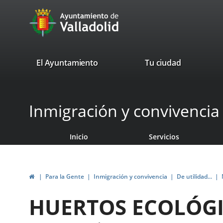
Portal
Saltar al contenido
avaTop
Web
del
Ayuntamiento
valladolid.es
El Ayuntamiento
Tu ciudad
de
Valladolid
Inmigración y convivencia
Inicio
Servicios
Inicio
Para la Gente
Inmigración y convivencia
De utilidad...
HUERTOS ECOLÓGI