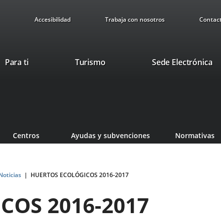
Accesibilidad
Trabaja con nosotros
Contac
Este
En
Para ti
Turismo
Sede Electrónica
enlace
a
se
u
abrirá
ap
en
ex
una
ventana
Centros
Ayudas y subvenciones
Normativas
nueva.
Noticias
HUERTOS ECOLÓGICOS 2016-2017
COS 2016-2017