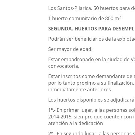
Los Santos-Pilarica. 50 huertos para
2
1 huerto comunitario de 800 m
SEGUNDA. HUERTOS PARA DESEMPLEA
Podrán ser beneficiarios de la explot
Ser mayor de edad.
Estar empadronado en la ciudad de Vall
convocatoria.
Estar inscritos como demandante de em
por lo tanto próximo a su finalizaci
inmediatamente anteriores.
Los huertos disponibles se adjudicarán
1º
.- En primer lugar, a las personas s
2014-2015, siempre que cuenten con in
atención a la dedicación
2º
.- En segundo lugar, a las personas 