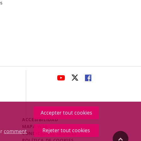
os
avaHeaderSocial
ENLACE
ENLACE
ENLACE
A
A
A
UNA
UNA
UNA
APLICACIÓN
APLICACIÓN
APLICACIÓN
EXTERNA.
EXTERNA.
EXTERNA.
Accepter tout cookies
Menú
ACCESIBILIDAD
Legal
MAPA WEB
Rejeter tout cookies
ur
comment
Footer
CONDICIONES LEGALES
"Volver
POLÍTICA DE COOKIES