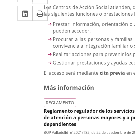
a
a
Los Centros de Acción Social atienden,
LinkedIn
Enlace
Imprimir
una
una
las siguientes funciones o prestaciones 
a
aplicación
aplicación
Prestar información, orientación o
una
pueden acceder.
externa.
externa.
Procurar a las personas y familias
aplicación
convivencia a integración familiar o 
externa.
Realizar acciones para prevenir los 
Gestionar prestaciones y ayudas eco
El acceso será mediante
cita previa
en e
Más información
REGLAMENTO
Reglamento regulador de los servicios
de atención a personas mayores y a 
dependientes
Tipo
Referencia
BOP Valladolid
nº
2021/182
, de 22 de septiembre de 