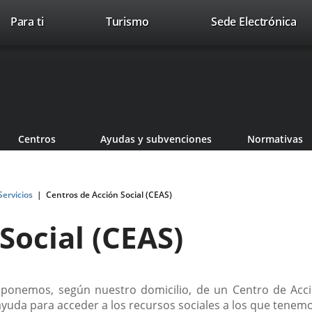
Este
En
Para ti
Turismo
Sede Electrónica
Accesibilidad
Trabaja con nosotros
Contac
enlace
a
se
un
abrirá
apl
en
ext
una
ventana
nueva.
Centros
Ayudas y subvenciones
Normativas
Servicios
Centros de Acción Social (CEAS)
Social (CEAS)
isponemos, según nuestro domicilio, de un Centro de Acc
ayuda para acceder a los recursos sociales a los que tenem