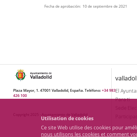
boletin
de
Fecha de aprobación
10 de septiembre de 2021
normativa
valladol
El Ayunt
Plaza Mayor, 1. 47001 Valladolid, España. Teléfono:
+34 983
426 100
Para ti
Sede Elec
Copyright 2025 - Ayuntamiento de Valladolid
Participa
Utilisation de cookies
Ce site Web utilise des cookies pour amél
nous utilisons les cookies et comment v