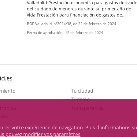
Valladolid:Prestación económica para gastos derivad
del cuidado de menores durante su primer año de
vida.Prestación para financiación de gastos de...
Tipo
Referencia
BOP Valladolid
nº
2024/38
, de 22 de febrero de 2024
boletin
de
Fecha de aprobación
12 de febrero de 2024
normativa
id.es
amiento
Tu ciudad
Este
Turismo
Enlace
enlace
trónica
Transparencia
a
se
ción
una
abrirá
iorer votre expérience de navigation. Plus d'informations s
aplicación
en
ous pouvez modifier vos paramètres
.