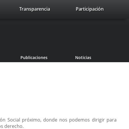
lace
Transparencia
Participación
avaHeaderSocial
Enlace
Enlace
Enlace
Recherche
to
Recherch
a
a
a
a
una
una
una
icación
aplicación
aplicación
aplicación
erna.
externa.
externa.
externa.
Publicaciones
Noticias
ión Social próximo, donde nos podemos dirigir para
os derecho.