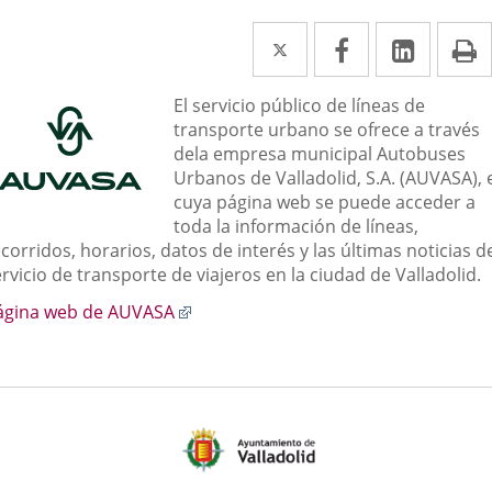
Twitter
Enlace
Facebook
Enlace
Linke
Enlace
I
a
a
a
escripción
El servicio público de líneas de
una
una
una
transporte urbano se ofrece a través
aplicación
aplicación
aplica
dela empresa municipal Autobuses
Urbanos de Valladolid, S.A. (AUVASA), 
externa.
externa.
extern
cuya página web se puede acceder a
toda la información de líneas,
corridos, horarios, datos de interés y las últimas noticias d
rvicio de transporte de viajeros en la ciudad de Valladolid.
Enlace
ágina web de AUVASA
a
una
aplicación
externa.