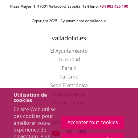
Plaza Mayor, 1. 47001 Valladolid, España. Teléfono:
+34 983 426 100
Copyright 2025 - Ayuntamiento de Valladolid
valladolid.es
El Ayuntamiento
Tu ciudad
Para ti
Este
Turismo
enlace
Enlace
Sede Electrónica
se
a
Transparencia
Utilisation de
cookies
abrirá
una
Participación
Ce site Web utilise
en
aplicación
des cookies pour
una
externa.
Accepter tout cookies
Otras webs del ayuntamiento
améliorer votre
ventana
expérience de
aderSocial
ENLACE
ENLACE
ENLACE
navigation. Plus
nueva.