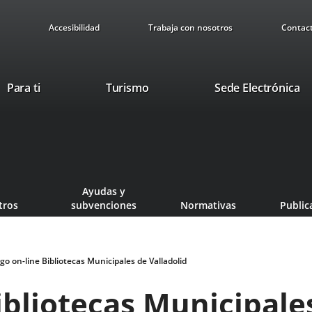
Accesibilidad
Trabaja con nosotros
Contac
Este
En
Para ti
Turismo
Sede Electrónica
enlace
a
se
u
abrirá
ap
en
ex
una
ventana
Ayudas y
nueva.
tros
subvenciones
Normativas
Public
go on-line Bibliotecas Municipales de Valladolid
ibliotecas Municipale