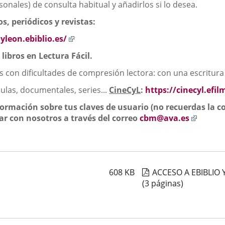
nales) de consulta habitual y añadirlos si lo desea.
s, periódicos y revistas:
Enlace
ayleon.ebiblio.es/
a
libros en Lectura Fácil.
una
aplicación
 con dificultades de compresión lectora: con una escritura c
externa.
culas, documentales, series...
CineCyL
:
https://cinecyl.efil
formación sobre tus claves de usuario (no recuerdas la co
Enlace
ar con nosotros a través del correo
cbm@ava.es
a
una
aplica
extern
608
KB
ACCESO A EBIBLIO 
(3 páginas)