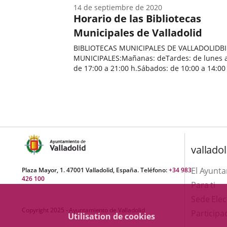
14 de septiembre de 2020
Horario de las Bibliotecas
Municipales de Valladolid
BIBLIOTECAS MUNICIPALES DE VALLADOLIDB
MUNICIPALES:Mañanas: deTardes: de lunes a
de 17:00 a 21:00 h.Sábados: de 10:00 a 14:00 h.
vacaciones escolares: dePUNTOS DE LECTUR
Fecha
de
la
noticia
valladol
El Ayunt
Plaza Mayor, 1. 47001 Valladolid, España. Teléfono:
+34 983
426 100
Para ti
Sede Elec
Copyright 2025 - Ayuntamiento de Valladolid
Participa
Utilisation de cookies