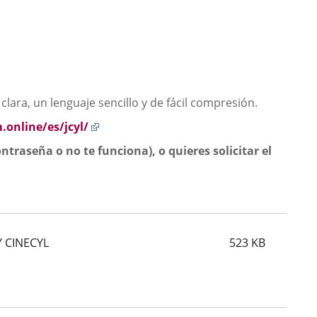
lara, un lenguaje sencillo y de fácil compresión.
Enlace
m.online/es/jcyl/
a
ntraseña o no te funciona), o quieres solicitar el
una
aplicación
externa.
ción
a.
Y CINECYL
523
KB