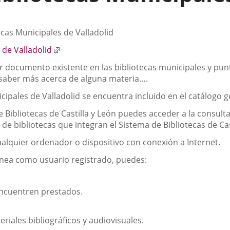
ecas Municipales de Valladolid
Enlace
 de Valladolid
a
r documento existente en las bibliotecas municipales y punt
una
s, saber más acerca de alguna materia….
aplicación
externa.
cipales de Valladolid se encuentra incluido en el catálogo g
 Bibliotecas de Castilla y León puedes acceder a la consult
 de bibliotecas que integran el Sistema de Bibliotecas de Cas
ualquier ordenador o dispositivo con conexión a Internet.
ínea como usuario registrado, puedes:
s
 encuentren prestados.
riales bibliográficos y audiovisuales.