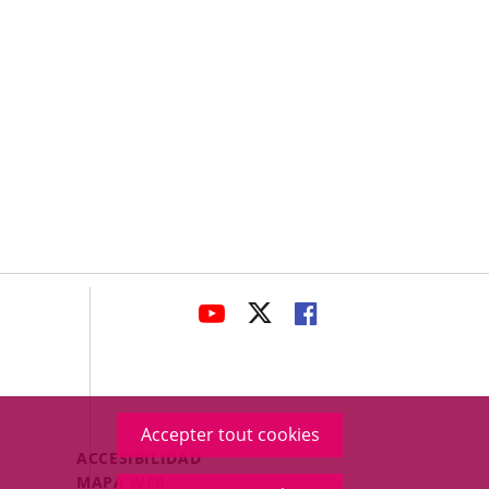
avaHeaderSocial
ENLACE
ENLACE
ENLACE
A
A
A
UNA
UNA
UNA
APLICACIÓN
APLICACIÓN
APLICACIÓN
EXTERNA.
EXTERNA.
EXTERNA.
Accepter tout cookies
Menú
ACCESIBILIDAD
Legal
MAPA WEB