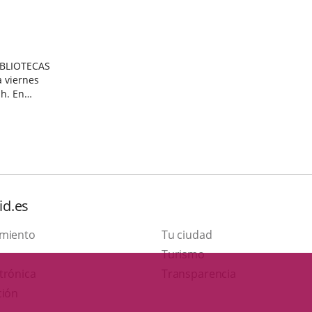
IBLIOTECAS
 viernes
 En
A
id.es
amiento
Tu ciudad
Este
Turismo
Enlace
enlace
trónica
Transparencia
a
se
ción