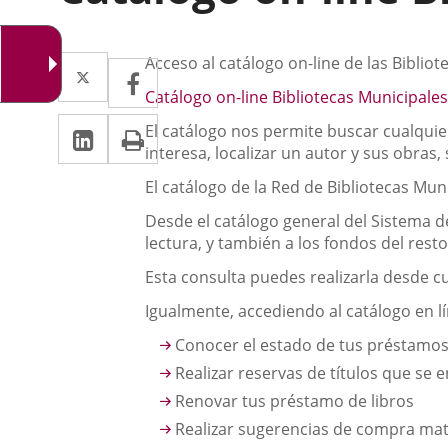
Descripción
Twitter
Enlace
Acceso al catálogo on-line de las Bibliot
Facebook
Enlace
a
Catálogo on-line Bibliotecas Municipales
a
LinkedIn
Enlace
Imprimir
una
El catálogo nos permite buscar cualquie
una
interesa, localizar un autor y sus obra
a
aplicación
aplicación
El catálogo de la Red de Bibliotecas Muni
una
externa.
externa.
Desde el catálogo general del Sistema de
aplicación
lectura, y también a los fondos del resto
externa.
Esta consulta puedes realizarla desde c
Igualmente, accediendo al catálogo en l
Conocer el estado de tus préstamo
Realizar reservas de títulos que se
Renovar tus préstamo de libros
Realizar sugerencias de compra mate