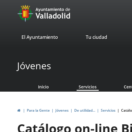
Portal
Saltar al contenido
avaTop
Web
del
Ayuntamiento
valladolid.es
El Ayuntamiento
Tu ciudad
de
Valladolid
Jóvenes
Inicio
Servicios
Cen
Inicio
Para la Gente
Jóvenes
De utilidad...
Servicios
Catálo
Catálogo on-line B