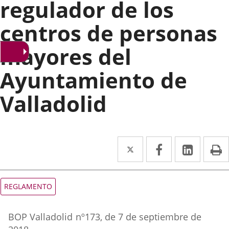
regulador de los
centros de personas
mayores del
Ayuntamiento de
Valladolid
Twitter
Enlace
Facebook
Enlace
Linke
Enlace
I
a
a
a
una
una
una
Tipo
REGLAMENTO
de
aplicación
aplicación
aplica
normativa
Referencia
externa.
externa.
extern
BOP Valladolid
nº
173
, de 7 de septiembre de
boletin