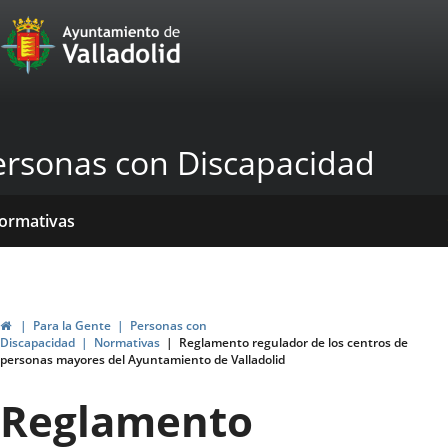
Portal
Saltar al contenido
Web
del
Ayuntamiento
ersonas con Discapacidad
de
Valladolid
icio
rvicios
entros
yudas
ormativas
blicaciones
ticias
ubvenciones
Inicio
Para la Gente
Personas con
Discapacidad
Normativas
Reglamento regulador de los centros de
personas mayores del Ayuntamiento de Valladolid
Reglamento