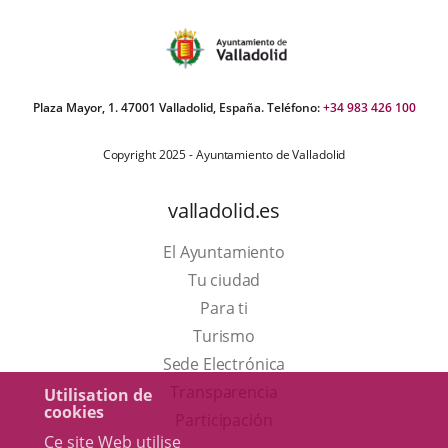
Plaza Mayor, 1. 47001 Valladolid, España. Teléfono:
+34 983 426 100
Copyright 2025 - Ayuntamiento de Valladolid
valladolid.es
El Ayuntamiento
Tu ciudad
Para ti
Este
Turismo
enlace
Enlace
Sede Electrónica
se
a
Transparencia
Utilisation de
cookies
abrirá
una
Participación
Ce site Web utilise
en
aplicación