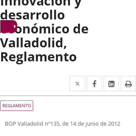
Innovación y
desarrollo
económico de
Valladolid,
Reglamento
Twitter
Enlace
Facebook
Enlace
Linke
Enlace
I
a
a
a
una
una
una
Tipo
REGLAMENTO
de
aplicación
aplicación
aplica
normativa
Referencia
externa.
externa.
extern
BOP Valladolid
nº
135
, de 14 de junio de 2012
boletin