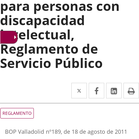
para personas con
discapacidad
intelectual,
Reglamento de
Servicio Público
Twitter
Enlace
Facebook
Enlace
Linke
Enlace
I
a
a
a
una
una
una
Tipo
REGLAMENTO
de
aplicación
aplicación
aplica
normativa
Referencia
externa.
externa.
extern
BOP Valladolid
nº
189
, de 18 de agosto de 2011
boletin