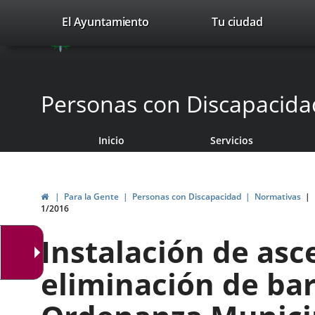
Portal
Saltar al contenido
valladolid.es
El Ayuntamiento
Tu ciudad
avaTop
Web
del
Ayuntamiento
Personas con Discapacida
de
Inicio
Servicios
Valladolid
Inicio
Para la Gente
Personas con Discapacidad
Normativas
1/2016
Instalación de asc
eliminación de barr