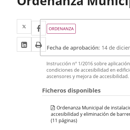
Ordenanza Municip
Twitter
Enlace
Facebook
Enlace
Tipo
ORDENANZA
de
a
a
normativa
LinkedIn
Enlace
Imprimir
una
una
Fecha de aprobación
14 de dici
a
aplicación
aplicación
una
externa.
Descripción
externa.
Instrucción nº 1/2016 sobre aplicació
aplicación
condiciones de accesibilidad en edific
ascensores y mejora de accesibilidad.
externa.
Ficheros disponibles
Ordenanza Municipal de instalac
accesibilidad y eliminación de barrer
(11 páginas)