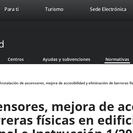
Este
En
Para ti
Turismo
Sede Electrónica
Accesibilidad
Trabaja con nosotros
Contac
enlace
a
se
un
abrirá
apl
en
ext
d
una
ventana
nueva.
Centros
Ayudas y subvenciones
Normativas
Instalación de ascensores, mejora de accesibilidad y eliminación de barreras fí
ensores, mejora de ac
eras físicas en edific